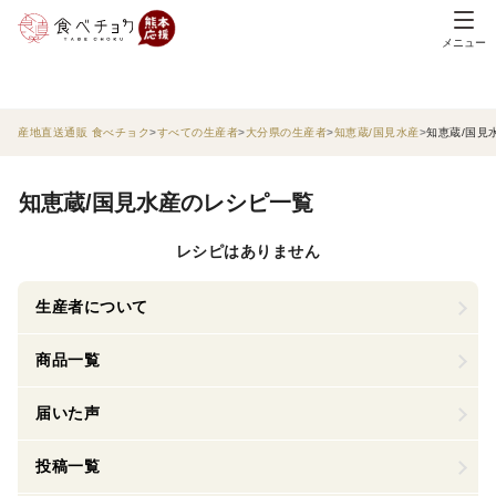
メニュー
産地直送通販 食べチョク
すべての生産者
大分県の生産者
知恵蔵/国見水産
知恵蔵/国見
知恵蔵/国見水産のレシピ一覧
レシピはありません
生産者について
商品一覧
届いた声
投稿一覧