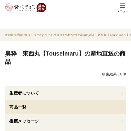
メニュー
産地直送通販 食べチョク
すべての生産者
島根県の生産者
昊粋 東西丸【Touseimaru】
昊粋 東西丸【Touseimaru】の産地直送の商
品
検索結果：0件
生産者について
商品一覧
推薦メッセージ