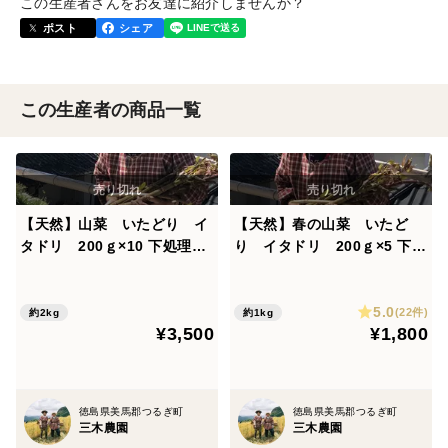
この生産者さんをお友達に紹介しませんか？
ポスト
シェア
この生産者の商品一覧
【天然】山菜 いたどり イ
【天然】春の山菜 いたど
タドリ 200ｇ×10 下処理済
り イタドリ 200ｇ×5 下処
み塩漬けを冷凍シャキシャキ
理済み塩漬けを冷凍シャキシ
食感
ャキ食感
5.0
(22件)
約2kg
約1kg
¥3,500
¥1,800
徳島県美馬郡つるぎ町
徳島県美馬郡つるぎ町
三木農園
三木農園