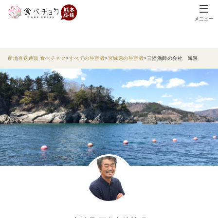
メニュー
産地直送通販 食べチョク
すべての生産者
宮城県の生産者
三陸漁師の会社 海遊