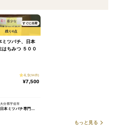
すぐに出荷
本ミツバチ、日本
生はちみつ ５００
4.9
(94件)
¥7,500
大分県宇佐市
日本ミツバチ専門 吉田養蜂所
もっと見る