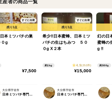
生産者の商品一覧
すぐに出荷
すぐに出荷
日本ミツバチの巣
希少‼️日本蜜蜂、日本ミツ
幻の日
００g
バチの生はちみつ ５０
蜜蜂の
０g X２本
g ‼️
4.9
(252件)
約1kg
約500g
¥7,500
¥15,000
大分県宇佐市
大分県宇佐市
日本ミツバチ専門 吉田養蜂所
日本ミツバチ専門 吉田養蜂所