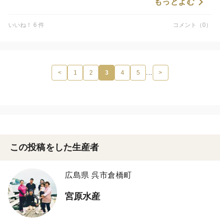
もっとよむ
いいね！ 6 件
コメント（0）
...
<
1
2
3
4
5
>
この投稿をした生産者
広島県 呉市倉橋町
宮原水産