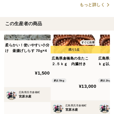
もっと詳しく
この生産者の商品
すぐに出荷
柔らかい！使いやすい小分
け 釜揚げしらす 70g×4
広島県倉橋島の生たこ
広島県倉
２.５ｋｇ 内臓付き
ｋｇ以上
¥1,500
約2.5kg
約2.2kg
¥13,000
広島県呉市倉橋町
宮原水産
広島県呉市倉橋町
宮原水産