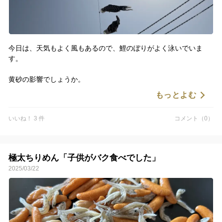
今日は、天気もよく風もあるので、鯉のぼりがよく泳いでいま
す。
黄砂の影響でしょうか。
太陽がはっきり見えないですね。。。
もっとよむ
今日も牡蠣打ち組と沖で秋または来年以降の牡蠣の準備をしてい
いいね！ 3 件
コメント（0）
ます。
極太ちりめん「子供がバク食べでした」
2025/03/22