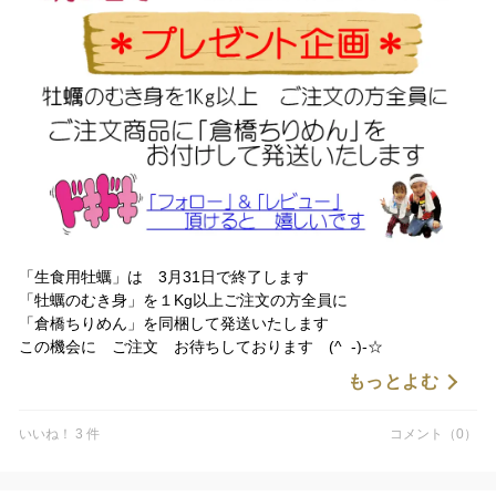
「生食用牡蠣」は 3月31日で終了します
「牡蠣のむき身」を１Kg以上ご注文の方全員に
「倉橋ちりめん」を同梱して発送いたします
この機会に ご注文 お待ちしております (^_-)-☆
もっとよむ
いいね！ 3 件
コメント（0）