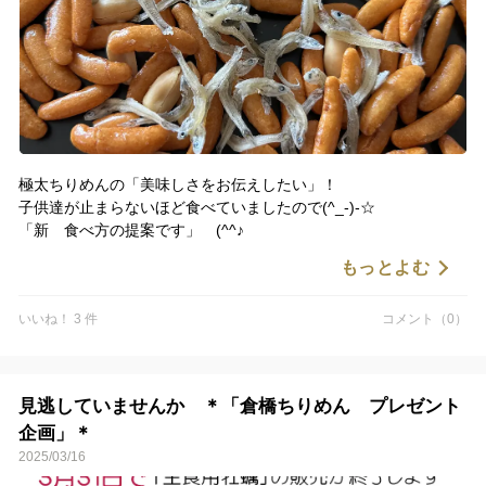
極太ちりめんの「美味しさをお伝えしたい」！
子供達が止まらないほど食べていましたので(^_-)-☆
「新 食べ方の提案です」 (^^♪
もっとよむ
いいね！ 3 件
コメント（0）
見逃していませんか ＊「倉橋ちりめん プレゼント
企画」＊
2025/03/16