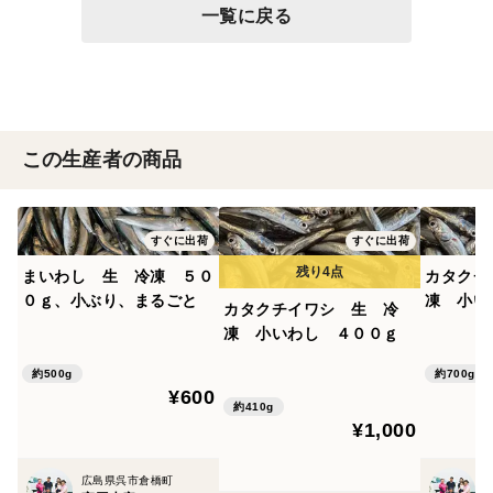
一覧に戻る
この生産者の商品
すぐに出荷
すぐに出荷
まいわし 生 冷凍 ５０
カタクチ
０ｇ、小ぶり、まるごと
凍 小い
カタクチイワシ 生 冷
凍 小いわし ４００ｇ
約500g
約700g
¥600
約410g
¥1,000
広島県呉市倉橋町