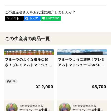
この生産者さんをお友達に紹介しませんか？
ポスト
シェア
この生産者の商品一覧
フルーツのような濃厚な旨
フルーツように濃厚！プレミ
さ！プレミアムトマトジュー
アムトマトジュースSAKURA
スSAKURA 【180ml】１２
【180ml】5本（ギフトBO
本
X）
約2.2ℓ
¥12,000
¥5,700
長野県安曇野市穂高
長野県安曇野市穂高
ナチュベリーズ安曇野自然農園
ナチュベリーズ安曇野自然農園