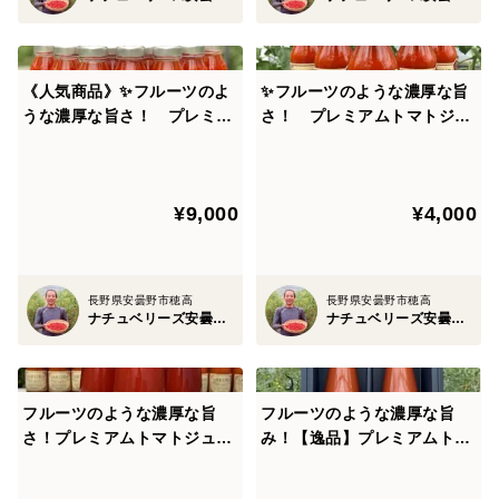
《人気商品》✨フルーツのよ
✨フルーツのような濃厚な旨
うな濃厚な旨さ！ プレミア
さ！ プレミアムトマトジュ
ムトマトジュースSAKURA
ースSAKURA【125ml】プ
【125ml】プチ １２本
チ ５本バラ
¥9,000
¥4,000
長野県安曇野市穂高
長野県安曇野市穂高
ナチュベリーズ安曇野自然農園
ナチュベリーズ安曇野自然農園
フルーツのような濃厚な旨
フルーツのような濃厚な旨
さ！プレミアムトマトジュー
み！【逸品】プレミアムトマ
スSAKURA 【180ml】24本
トジュースSAKURA 【490m
【お買い得品】
l】2本（ギフトBOX入り）