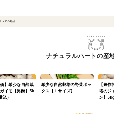
すべての商品
ナチュラルハートの産
価】希少な自然栽
希少な自然栽培の野菜ボッ
【豊作
ガイモ【男爵】5k
クス【Ｌサイズ】
培のジ
量込）
ン】5k