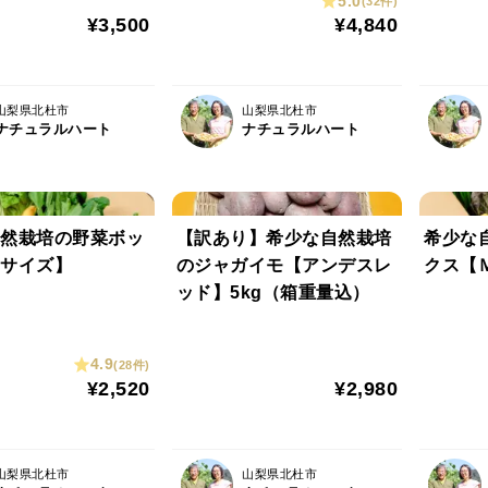
5.0
(32件)
¥3,500
¥4,840
山梨県北杜市
山梨県北杜市
ナチュラルハート
ナチュラルハート
然栽培の野菜ボッ
【訳あり】希少な自然栽培
希少な
サイズ】
のジャガイモ【アンデスレ
クス【
ッド】5kg（箱重量込）
4.9
(28件)
¥2,520
¥2,980
山梨県北杜市
山梨県北杜市