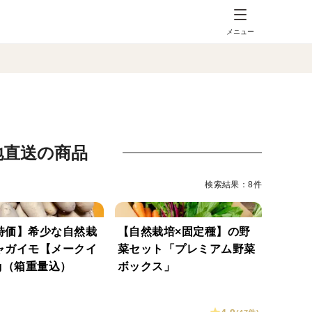
メニュー
地直送の商品
検索結果：8件
特価】希少な自然栽
【自然栽培×固定種】の野
ャガイモ【メークイ
菜セット「プレミアム野菜
g（箱重量込）
ボックス」