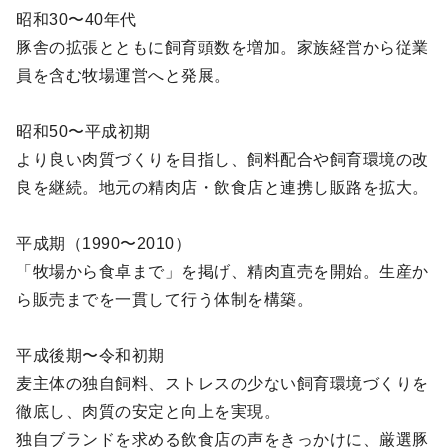
昭和30〜40年代
豚舎の拡張とともに飼育頭数を増加。家族経営から従業
員を含む牧場運営へと発展。
昭和50〜平成初期
より良い肉質づくりを目指し、飼料配合や飼育環境の改
良を継続。地元の精肉店・飲食店と連携し販路を拡大。
平成期（1990〜2010）
「牧場から食卓まで」を掲げ、精肉直売を開始。生産か
ら販売までを一貫して行う体制を構築。
平成後期〜令和初期
麦主体の独自飼料、ストレスの少ない飼育環境づくりを
徹底し、肉質の安定と向上を実現。
独自ブランドを求める飲食店の声をきっかけに、厳選豚