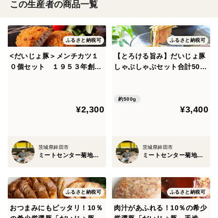
この生産者の商品一覧
ふるさと納税可
ふるさと納税可
<だいじょ豚＞メンチカツ１
【とろける旨み】だいじょ豚
０個セット １９５３年創業
しゃぶしゃぶセット合計500
の人気NO1揚げ物
g(ロース300gバラ200g)｜自
社育成の品質 プロも選ぶ味を
ご家庭で
約500g
¥2,300
¥3,400
茨城県鉾田市
茨城県鉾田市
ミートセンター菊地畜産
ミートセンター菊地畜産
ふるさと納税可
ふるさと納税可
おつまみにもピッタリ！10％
肉汁があふれる！10％の希少