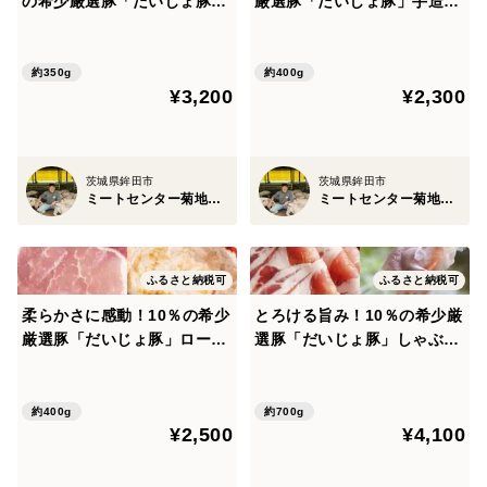
の希少厳選豚「だいじょ豚」
厳選豚「だいじょ豚」手造り
とっくり焼豚・チャーシュー
ハンバーグ４個
1本
約350g
約400g
¥3,200
¥2,300
茨城県鉾田市
茨城県鉾田市
ミートセンター菊地畜産
ミートセンター菊地畜産
ふるさと納税可
ふるさと納税可
柔らかさに感動！10％の希少
とろける旨み！10％の希少厳
厳選豚「だいじょ豚」ロース
選豚「だいじょ豚」しゃぶし
ステーキ4枚 オリジナル藻塩
ゃぶセット 700g（ロース30
10ｇ付き
0g・バラ200g×2）
約400g
約700g
¥2,500
¥4,100