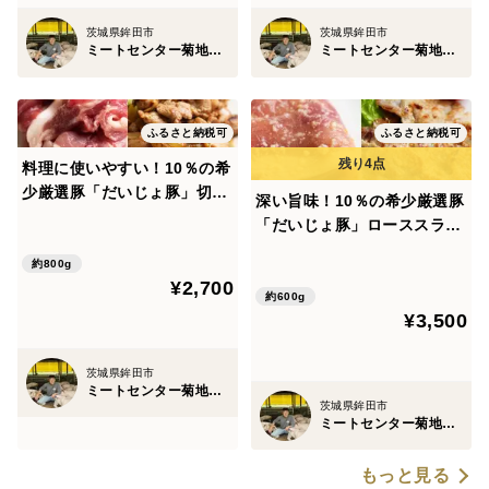
茨城県鉾田市
茨城県鉾田市
ミートセンター菊地畜産
ミートセンター菊地畜産
ふるさと納税可
ふるさと納税可
料理に使いやすい！10％の希
少厳選豚「だいじょ豚」切り
深い旨味！10％の希少厳選豚
落とし800g
「だいじょ豚」ローススライ
ス特製味噌漬け150ｇ×4
約800g
¥2,700
約600g
¥3,500
茨城県鉾田市
ミートセンター菊地畜産
茨城県鉾田市
ミートセンター菊地畜産
もっと見る