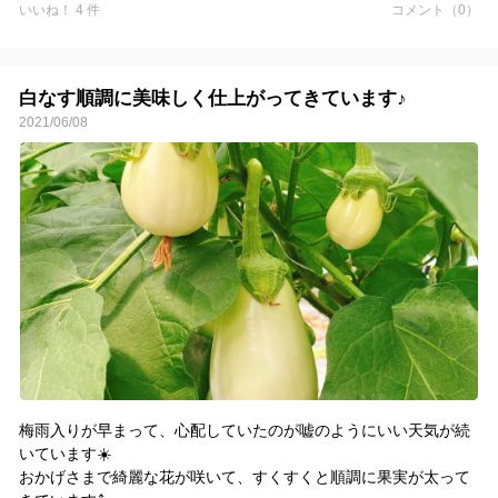
いいね！ 4 件
コメント（0）
試験的に導入しているので、近くの産直市にしか出荷はしていま
せん😅
白なす順調に美味しく仕上がってきています♪
2021/06/08
梅雨入りが早まって、心配していたのが嘘のようにいい天気が続
いています☀️
おかげさまで綺麗な花が咲いて、すくすくと順調に果実が太って