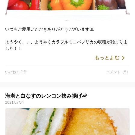
いつもご愛用いただきありがとうございます🙇‍♂️
ようやく、、、ようやくカラフルミニパプリカの収穫が始まりま
した！！
ひとまずは、カボチャのような可愛らしい形をした『セニョリー
もっとよむ
タ』からお届けを開始いたします♪
いいね！ 3 件
コメント（5）
サラダ料理はもちろんのこと！加熱料理にもよく合うジューシー
で甘さが引き立って美味しさ満点💯
私は肉詰めにしてよく食べていますが、ヘタの部分を輪切りにカ
ットして蓋のような感じにお使いになっても可愛らしくて良いか
海老と白なすのレンコン挟み揚げ🦐
と思います😊
2021/07/04
ぜひ、ご賞味いただければ幸いです🙇‍♂️