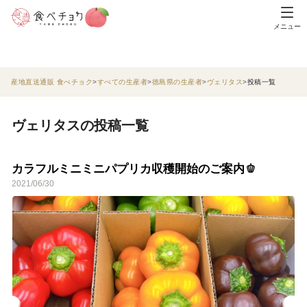
メニュー
産地直送通販 食べチョク
すべての生産者
徳島県の生産者
ヴェリタス
投稿一覧
ヴェリタスの投稿一覧
カラフルミニミニパプリカ収穫開始のご案内🫑
2021/06/30