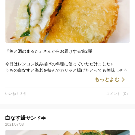
『魚と酒のまるた』さんからお届けする第2弾！
今日はレンコン挟み揚げの料理に使っていただけました♪
うちの白なすと海老を挟んでカリッと揚げたとっても美味しそう
な一品⤴️
もっとよむ
衣はカリッと、、、
いいね！ 3 件
コメント（0）
レンコンはコリっと、
海老はプリッと、
白なすはふわっ、、、とろっと、、想像するだけで堪りません😅
白なす鰻サンド🥪
2021/07/03