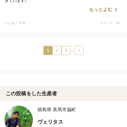
きています⤴️
もっとよむ
ぜひ、この美味しさを皆さまの食卓へお届けできればと思います
🎶
いいね！ 3 件
コメント（0）
...
1
2
3
>
この投稿をした生産者
徳島県 美馬市脇町
ヴェリタス