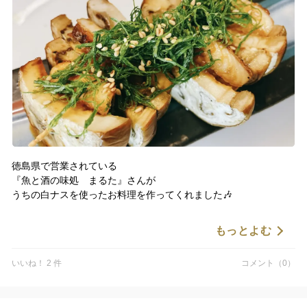
徳島県で営業されている
『魚と酒の味処 まるた』さんが
うちの白ナスを使ったお料理を作ってくれました🎶
ほんと嬉しいですね🙌
もっとよむ
プロの料理人の方にこんなに綺麗で美味しそうな料理に使ってい
ただいて😊
いいね！ 2 件
コメント（0）
これから、暑い夏に向けて健康増進に役立てていただけたら幸い
です🙇‍♂️