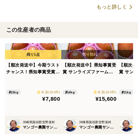
もっと詳しく
この生産者の商品
【順次発送中】今期ラスト
【順次発送中】県知事賞受
【順次発
チャンス！県知事賞受賞
賞 サンライズファームの
賞 サン
サンライズファームのご自
ご自宅用マンゴー【約2k
ご自宅用
宅用マンゴー【約2kg】
g】✕2箱
g】
4.8
4.8
(263件)
(263件)
約2kg
約4kg
約1kg
¥7,800
¥15,600
沖縄県国頭郡宜野座村
沖縄県国頭郡宜野座村
マンゴー農園サンライズファーム
マンゴー農園サンライズファーム