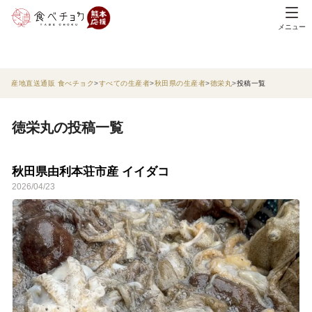
メニュー
産地直送通販 食べチョク
すべての生産者
秋田県の生産者
徳栄丸
投稿一覧
徳栄丸の投稿一覧
秋田県由利本荘市産 イイダコ
2026/04/23