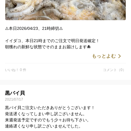
⚠️本日2026/04/23、21時締切⚠️
イイダコ、本日21時までのご注文で明日発送確定！
朝獲れの新鮮な状態でそのままお届けします🐙
もっとよむ
このチャンス逃すと次回は未定。在庫なくなり次第終了です。
いいね！ 0 件
コメント（0）
👉ご注文お待ちしております
黒バイ貝
2021/07/17
黒バイ貝ご注文いただきありがとうございます！
発送遅くなってしまい申し訳ございません。
来週発送予定ですのでもう少々お待ち下さい。
連絡遅くなり申し訳ございませんでした。