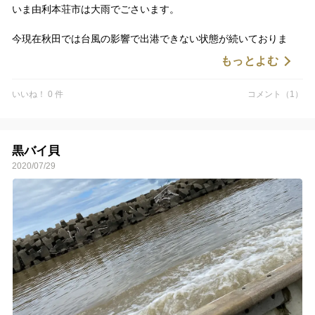
いま由利本荘市は大雨でごさいます。
今現在秋田では台風の影響で出港できない状態が続いておりま
す。
もっとよむ
発送が大幅に遅れお客様には大変ご迷惑をおかけしております。
出港でき次第発送させていただきますのでもう少々お待ちくださ
いいね！ 0 件
コメント（1）
い。
黒バイ貝
2020/07/29