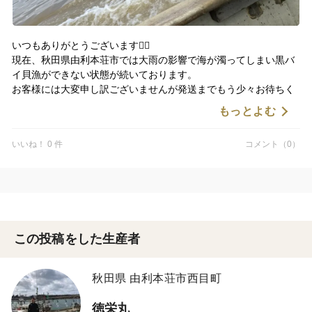
いつもありがとうございます🙇‍♂️
現在、秋田県由利本荘市では大雨の影響で海が濁ってしまい黒バ
イ貝漁ができない状態が続いております。
お客様には大変申し訳ございませんが発送までもう少々お待ちく
ださい。
もっとよむ
濁りがなくなりましたらまた漁のほう再開したいと思いますので
ご了承いただきたく投稿させてもらいました。
いいね！ 0 件
コメント（0）
徳栄丸 佐々木
この投稿をした生産者
秋田県 由利本荘市西目町
徳栄丸