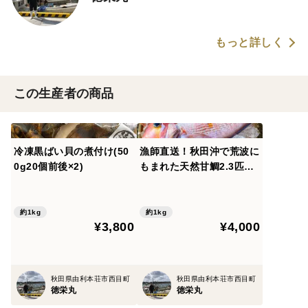
もっと詳しく
この生産者の商品
冷凍黒ばい貝の煮付け(50
漁師直送！秋田沖で荒波に
0g20個前後×2)
もまれた天然甘鯛2.3匹計1
kg
約1kg
約1kg
¥3,800
¥4,000
秋田県由利本荘市西目町
秋田県由利本荘市西目町
徳栄丸
徳栄丸