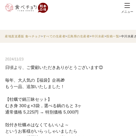
メニュー
産地直送通販 食べチョク
すべての生産者
広島県の生産者
中川水産
投稿一覧
中川水産
2024/11/23
日頃より、ご愛顧いただきありがとうございます😊
毎年、大人気の【福袋】企画🎁
もう一品、追加いたしました！
【牡蠣で鍋三昧セット】
むき身 300ｇ×3袋，選べる鍋のもと 3ヶ
通常価格 5,225円 → 特別価格 5,000円
殻付き牡蠣🦪はなくてもいいよ～
というお客様がいらっしゃいましたら