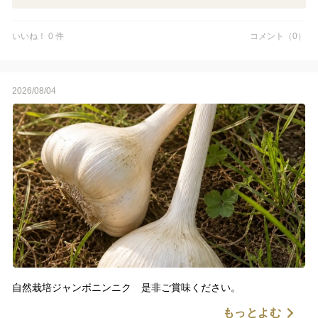
用】自然の力だけで栽培 数量限定予約販売開始ご
予約順次発送
いいね！ 0 件
コメント（0）
2026/08/04
自然栽培ジャンボニンニク 是非ご賞味ください。
もっとよむ