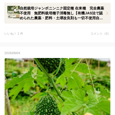
自然栽培ジャンボニンニク固定種 在来種 完全農薬
不使用 無肥料栽培種子消毒無し【有機JAS法で認
められた農薬・肥料・土壌改良剤も一切不使用自然
の力だけで栽培 数量限定予約販売開始ご予約順次
発送500g
いいね！ 1 件
コメント（0）
2026/08/04