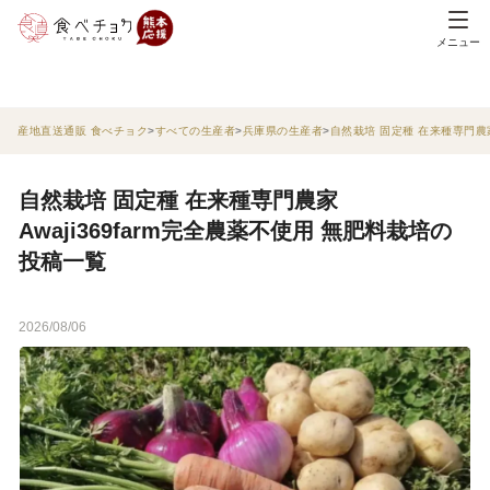
メニュー
産地直送通販 食べチョク
すべての生産者
兵庫県の生産者
自然栽培 固定種 在来種専門農家A
自然栽培 固定種 在来種専門農家
Awaji369farm完全農薬不使用 無肥料栽培の
投稿一覧
2026/08/06