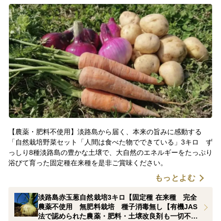
【農薬・肥料不使用】淡路島から届く、本来の旨みに感動する
「自然栽培野菜セット「人間は食べた物でできている」3キロ ず
っしり8種淡路島の豊かな土壌で、大自然のエネルギーをたっぷり
浴びて育った固定種在来種を是非ご賞味ください。
もっとよむ
淡路島赤玉葱自然栽培3キロ【固定種 在来種 完全
農薬不使用 無肥料栽培 種子消毒無し【有機JAS
法で認められた農薬・肥料・土壌改良剤も一切不使