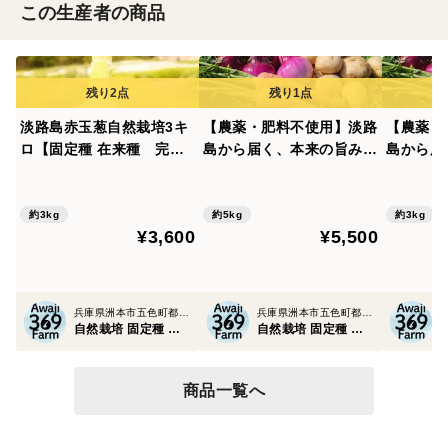
この生産者の商品
淡路島赤玉葱自然栽培3キ
【農薬・肥料不使用】淡路
【農薬・
ロ【固定種 在来種 完全
島から届く、本来の旨みに
島から届
農薬不使用 無肥料栽培
感動する「自然栽培野菜セ
感動する
種子消毒無し【有機JAS法
ット「人間は食べた物でで
ット「人
で認められた農薬・肥料・
きている」5キロ ずっし
きている
約3kg
約5kg
約3kg
¥3,600
¥5,500
土壌改良剤も一切不使用】
り8種淡路島の豊かな土壌
り8種淡
自然の力だけで栽培 数量
で、大自然のエネルギーを
で、大自
限定予約販売開始ご予約順
たっぷり浴びて育った固定
たっぷり
次発送
種在来種
種在来種
兵庫県洲本市五色町都志万歳
兵庫県洲本市五色町都志万歳
自然栽培 固定種 在来種専門農家Awaji369farm完全農薬不使用 無肥料栽培
自然栽培 固定種 在来種専門農家Awaji369farm完全農薬不使用 無肥料栽培
商品一覧へ