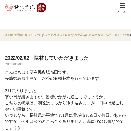
メニュー
産地直送通販 食べチョク
すべての生産者
長崎県の生産者
夢有民農場
投稿一覧
2022
2022/02/02 取材していただきました
2022/02/02
こんにちは！夢有民農場布田です。
長崎県島原半島で、お茶の有機栽培を行っています。
2月に入りました。
寒い日が続きますが、皆様いかがお過ごしでしょうか。
こちら長崎県は、朝晩はしっかり冷え込みますが、日中は過ごし
やすい陽気です。
いつもなら、長崎県の平地でも1月に雪が積もる日が何日かあるの
ですが、今年は今のところ全くありません。温暖化の影響なので
しょうか…