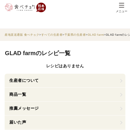
メニュー
産地直送通販 食べチョク
すべての生産者
千葉県の生産者
GLAD farm
GLAD farmの
GLAD farmのレシピ一覧
レシピはありません
生産者について
商品一覧
推薦メッセージ
届いた声