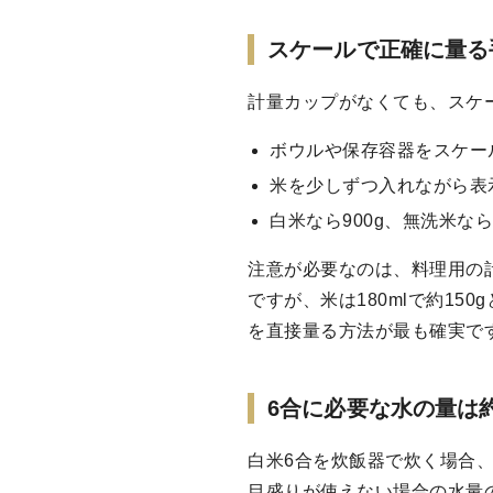
スケールで正確に量る
計量カップがなくても、スケ
ボウルや保存容器をスケー
米を少しずつ入れながら表
白米なら900g、無洗米な
注意が必要なのは、料理用の計
ですが、米は180mlで約1
を直接量る方法が最も確実で
6合に必要な水の量は約1
白米6合を炊飯器で炊く場合
目盛りが使えない場合の水量の目