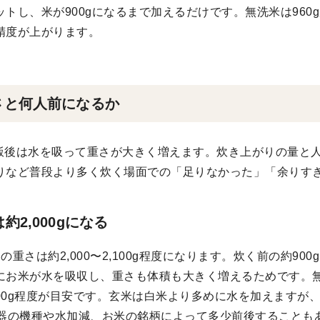
トし、米が900gになるまで加えるだけです。無洗米は960
精度が上がります。
さと何人前になるか
炊飯後は水を吸って重さが大きく増えます。炊き上がりの量と
りなど普段より多く炊く場面での「足りなかった」「余りす
2,000gになる
さは約2,000〜2,100g程度になります。炊く前の約900g
にお米が水を吸収し、重さも体積も大きく増えるためです。無
,200g程度が目安です。玄米は白米より多めに水を加えますが、
炊飯器の機種や水加減、お米の銘柄によって多少前後すること