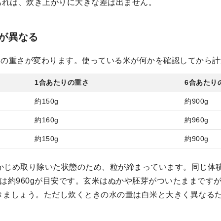
あれば、炊き上がりに大きな差は出ません。
が異なる
りの重さが変わります。使っている米が何かを確認してから計
1合あたりの重さ
6合あたり
約150g
約900g
約160g
約960g
約150g
約900g
かじめ取り除いた状態のため、粒が締まっています。同じ体
合では約960gが目安です。玄米はぬかや胚芽がついたままで
おきましょう。ただし炊くときの水の量は白米と大きく異なる