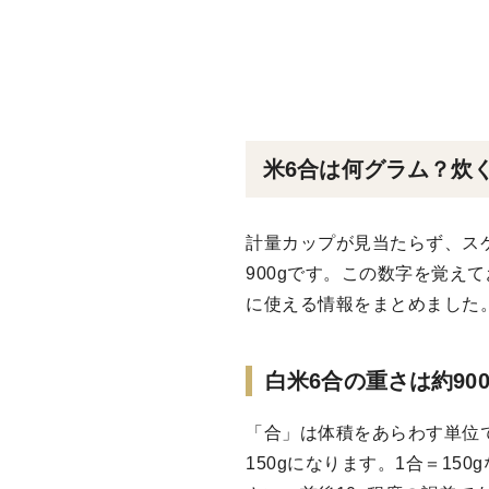
米6合は何グラム？炊
計量カップが見当たらず、ス
900gです。この数字を覚
に使える情報をまとめました
白米6合の重さは約900
「合」は体積をあらわす単位で
150gになります。1合＝15