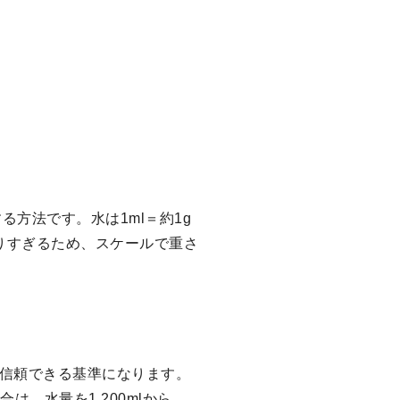
。
る方法です。水は1ml＝約1g
なりすぎるため、スケールで重さ
も信頼できる基準になります。
は、水量を1,200mlから