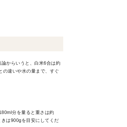
結論からいうと、白米6合は約
ごとの違いや水の量まで、すぐ
80ml分を量ると重さは約
ときは900gを目安にしてくだ