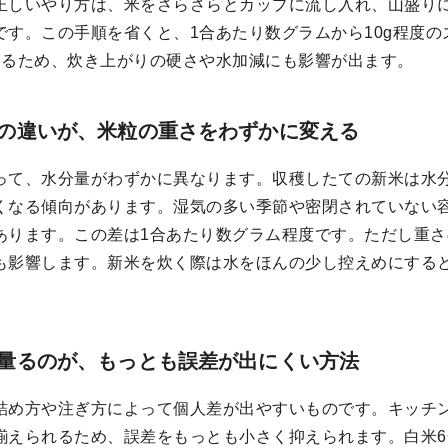
正しいやり方は、米をさらさらとカップに流し入れ、山盛り
です。この手順を省くと、1合あたり数グラムから10g程度
なるため、炊き上がりの硬さや水加減にも影響が出ます。
の違いが、米粒の重さをわずかに変える
って、水分量がわずかに異なります。収穫したての新米は水
くなる傾向があります。湿気の多い季節や密閉されていない
あります。この差は1合あたり数グラム程度です。ただし重
も影響します。新米を炊く際は水をほんの少し控えめにする
量るのが、もっとも誤差が出にくい方法
詰め方や注ぎ方によって個人差が出やすいものです。キッチ
揃えられるため、誤差をもっとも小さく抑えられます。白米