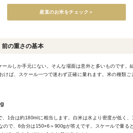
産直のお米をチェック＞
く前の重さの基本
ケールしか手元にない。そんな場面は意外と多いものです。
えておけば、スケール一つで迷わず正確に量れます。米の種類
。
g
、1合は約180mlに相当します。白米は水より密度が低く、1
0gなので、6合分は150×6＝900gが答えです。スケールで量る