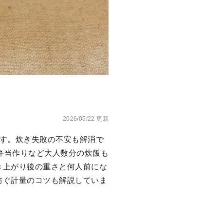
2026/05/22 更新
ます。炊き失敗の不安も解消で
や弁当作りなど大人数分の炊飯も
き上がり後の重さと何人前にな
防ぐ計量のコツも解説していま