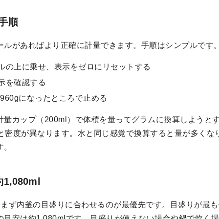
手順
ールがあればより正確に計量できます。手順はシンプルです
ルの上に乗せ、表示をゼロにリセットする
示を確認する
ら960gになったところで止める
量カップ（200ml）で体積を量ってグラムに換算しようとす
50gと密度が異なります。水と同じ感覚で換算すると量が多く
す。
,080ml
、まず内釜の目盛りに合わせるのが最優先です。目盛りが最
安は約1,080mlです。目盛りが使えない場合や鍋で炊く場合