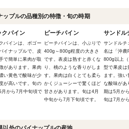
ナップルの品種別の特徴・旬の時期
ックパイン
ピーチパイン
サンドル
クパインは、ボゴー
ピーチパインは、小ぶりで
サンドルチ
パイナップルで、皮
400g～800g程度の大きさ
名は「沖農
手で簡単に果肉が取
です。表皮は熟すと赤くな
800g以上
徴があります。果肉
り、桃のような香りがしま
型で果皮は
濃い黄色で酸味が少
す。果肉は白くとても柔ら
ます。強い
度が高いです。旬の
かくジューシーで驚くほど
な酸味があ
5月から7月中旬頃で
甘さがあります。旬は4月
期は5月か
中旬から7月下旬頃です。
旬は7月か
県以外のパイナップルの産地