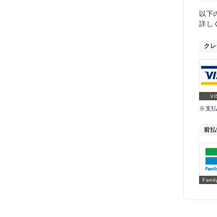
以下
詳し
クレ
VI
※支
前払
Famil