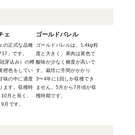
チェ
ゴールドバレル
ェの正式な品種
ゴールドバレルは、1.4kg程
P17」です。
度と大きく、果肉は黄色で
（冠芽込み）の樽
酸味が少なく糖度が高いで
黄橙色をしてい
す。栽培に手間がかかり
甘味の中に適度
3〜4年に1回しか収穫でき
ります。収穫時
ません。5月から7月頃が収
ら10月と長く、
穫時期です。
ら9月です。