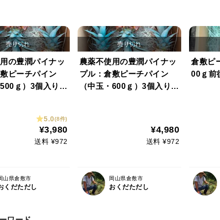
用の豊潤パイナッ
農薬不使用の豊潤パイナッ
倉敷ピ
敷ピーチパイン
プル：倉敷ピーチパイン
00ｇ前
500ｇ）3個入り
（中玉・600ｇ）3個入り
5㎏前後）
(合計1.8㎏前後）
5.0
(8件)
¥3,980
¥4,980
送料 ¥972
送料 ¥972
岡山県倉敷市
岡山県倉敷市
おくだただし
おくだただし
ーワード