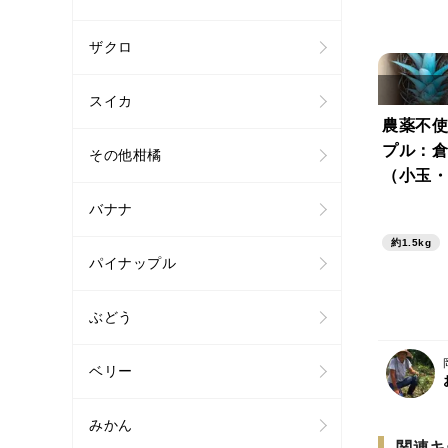
ザクロ
スイカ
農薬不使
プル：倉
その他柑橘
（小玉・
(合計1.
バナナ
約1.5kg
パイナップル
ぶどう
ベリー
みかん
関連キ