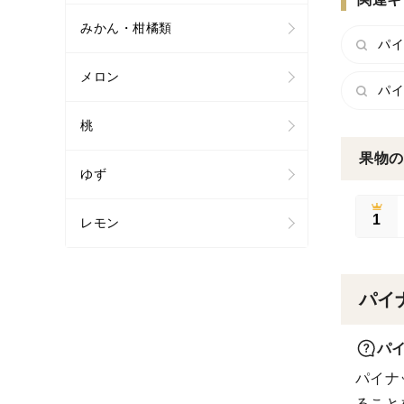
みかん・柑橘類
パイ
メロン
パイ
桃
果物の
ゆず
1
レモン
パイ
パ
パイナ
ること