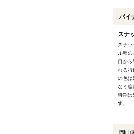
パイ
スナ
スナッ
ル種の
目から
れる特
の色は
なく糖
時期は
す。
岡山