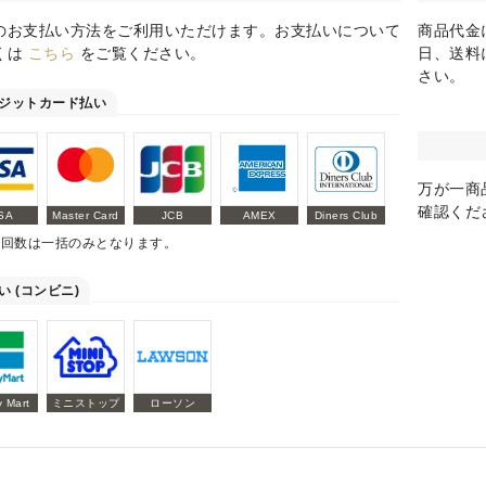
のお支払い方法をご利用いただけます。お支払いについて
商品代金
くは
こちら
をご覧ください。
日、送料
さい。
ジットカード払い
万が一商
確認くだ
SA
Master Card
JCB
AMEX
Diners Club
払回数は一括のみとなります。
い (コンビニ)
y Mart
ミニストップ
ローソン