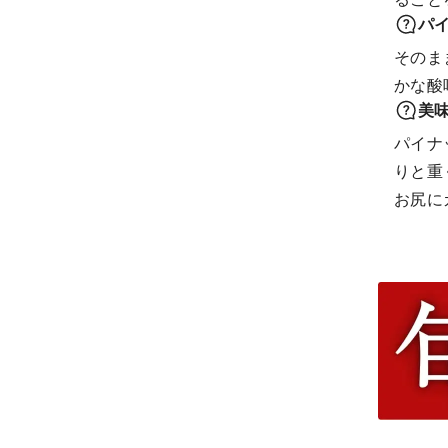
パ
そのま
かな酸
美
パイナ
りと重
お尻に