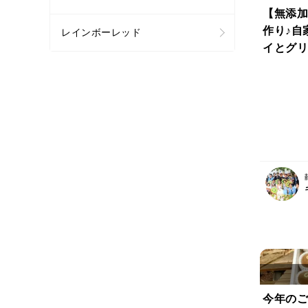
【無添加
作り♪自
レインボーレッド
イとグリ
ジャム＆
味しいア
変身！(
可】"M-
今年のご