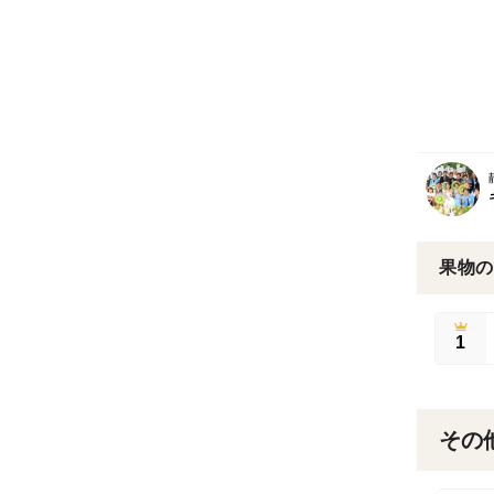
果物の
1
その