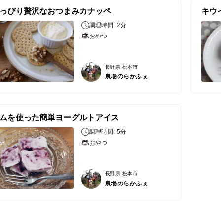
っぴり贅沢なおつまみカナッペ
調理時間: 2分
おやつ
長野県 松本市
農場のらかふぇ
ムを使った簡単ヨーグルトアイス
調理時間: 5分
おやつ
長野県 松本市
農場のらかふぇ