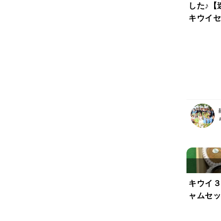
した♪【
キウイセ
0年！プ
すめ季節
お任せキ
前後入り
キウイ３
ャムセッ