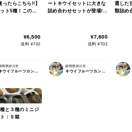
迷ったらこちら!!】
ートキウイセットに大きな
選した
ット5種！この道5
詰め合わせセットが登場!!
類詰め
ロキウイ農家おす
厳選甘系品種を3種：18個
ウイセ
限定5品種が入る
前後入り（LS）【熨斗対応
9個前後
ウイセット：16個
可】
¥6,500
¥7,600
【熨斗対応可】L5
送料 ¥702
送料 ¥702
静岡県掛川市
静岡県掛川市
キウイフルーツカントリーJapan
キウイフルーツカントリーJapan
種と３種のミニジ
ト：Ｓ箱