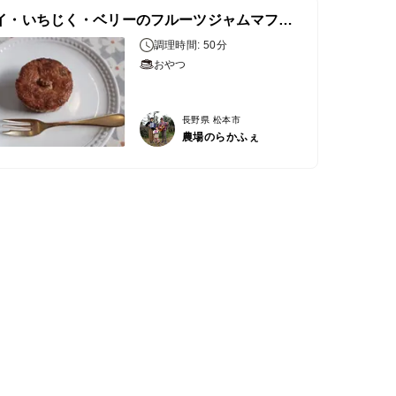
キウイ・いちじく・ベリーのフルーツジャムマフィン
調理時間: 50分
おやつ
長野県 松本市
農場のらかふぇ