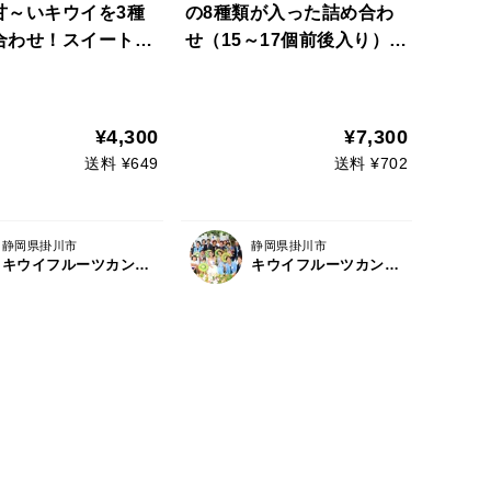
甘～いキウイを3種
の8種類が入った詰め合わ
合わせ！スイートキ
せ（15～17個前後入り）L
ット【熨斗対応可】
8
入り(MS)
¥4,300
¥7,300
送料 ¥649
送料 ¥702
静岡県掛川市
静岡県掛川市
キウイフルーツカントリーJapan
キウイフルーツカントリーJapan