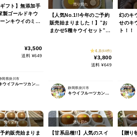
ギフト】無添加手
家製ゴールドキウ
【人気No.1!!今年のご予約
幻のキ
ーンキウイのミニ
販売始まりました！】”お
せのキ
キウイセット!!美
まかせ5種キウイセット”こ
ト！！
イスティーにも大
の道50年！プロキウイ農家
M箱)【熨斗対応
おすすめ季節限定3品種が
¥3,500
4.8
(64件)
MJ1"
入るお任せキウイセット
送料 ¥649
¥3,800
【熨斗対応可】9個前後入
送料 ¥649
り(M5)
静岡県掛川市
キウイフルーツカントリーJapan
静岡県掛川市
キウイフルーツカントリーJapan
予約販売始まりま
【甘系品種!!】人気のスイ
【贈り