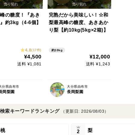
峰の糖度！『あき
完熟だから美味しい！☆和
』約3kg（4-6個】
梨最高峰の糖度、あきあか
り梨【約10kg(5kg×2箱)】
4.8
(17件)
約10kg
¥4,500
¥12,000
送料 ¥1,081
送料 ¥1,243
大分県由布市
大分県由布市
長岡梨園
長岡梨園
検索キーワードランキング
（更新日: 2026/08/03）
桃
梨
2