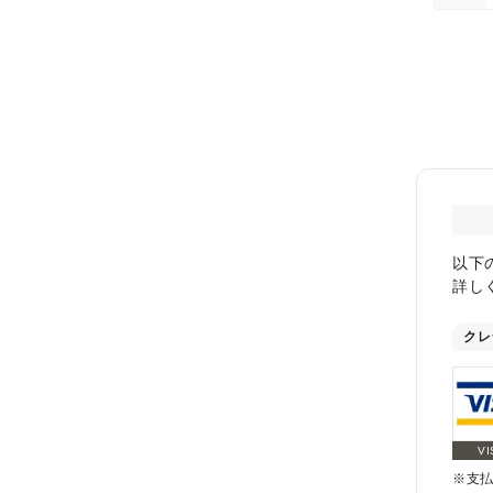
以下
詳し
クレ
VI
※支