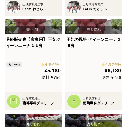
山形県寒河江市
山形県寒河江市
Farm おとらふ
Farm おとらふ
最終販売🍇【家庭用】 王妃ク
王妃の風格 クイーンニーナ 3
イーンニーナ 3-6房
-5房
4.8
4.9
(63件)
(35件)
約1.6kg
¥5,180
¥6,180
送料 ¥756
送料 ¥756
山形県西村山
山形県西村山
葡萄専科ダメリーノ
葡萄専科ダメリーノ