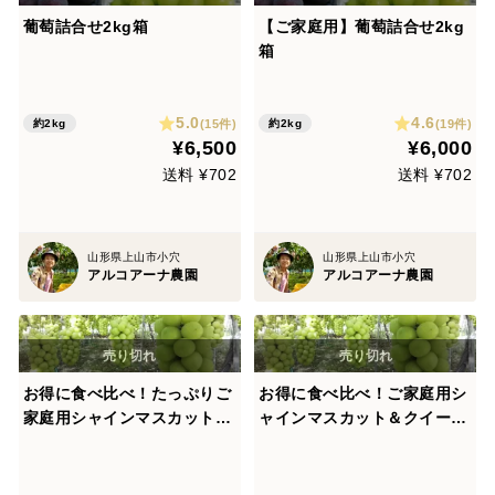
葡萄詰合せ2kg箱
【ご家庭用】葡萄詰合せ2kg
箱
5.0
4.6
(15件)
(19件)
約2kg
約2kg
¥6,500
¥6,000
送料 ¥702
送料 ¥702
山形県上山市小穴
山形県上山市小穴
アルコアーナ農園
アルコアーナ農園
お得に食べ比べ！たっぷりご
お得に食べ比べ！ご家庭用シ
家庭用シャインマスカット＆
ャインマスカット＆クイーン
クイーンニーナ 4㎏
ニーナ 2㎏