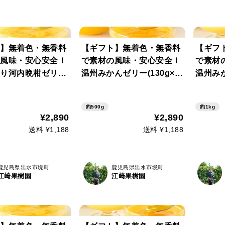
】無着色・無香料
【ギフト】無着色・無香料
【ギフ
風味・安心安全！
で素材の風味・安心安全！
で素材
り河内晩柑ゼリー
温州みかんゼリー(130g×6
温州み
×6個)セット
個)セット
リーセッ
約500g
約1kg
¥2,890
¥2,890
送料 ¥1,188
送料 ¥1,188
鹿児島県出水市境町
鹿児島県出水市境町
江﨑果樹園
江﨑果樹園