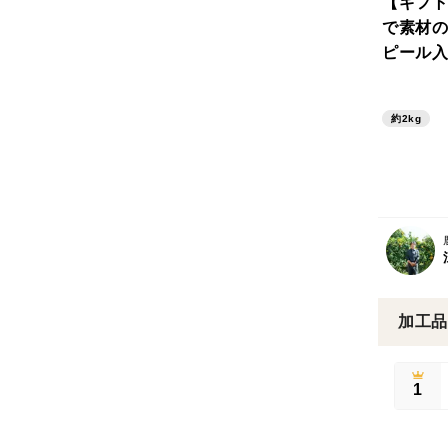
【ギフト
で素材の
ピール入
(130g
約2kg
加工品
1