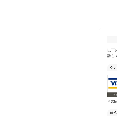
以下
詳し
クレ
VI
※支
前払