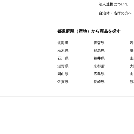
法人連携について
自治体・省庁の方へ
都道府県（産地）から商品を探す
北海道
青森県
岩
栃木県
群馬県
埼
石川県
福井県
山
滋賀県
京都府
大
岡山県
広島県
山
佐賀県
長崎県
熊