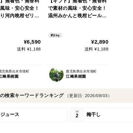
】無着色・無香料
【ギフト】無着色・無香料
風味・安心安全！
で素材の風味・安心安全！
り河内晩柑ゼリー
温州みかんと晩柑ピールゼ
×14個)セット
リーセット(130g×14個)
約1kg
¥6,590
¥2,890
送料 ¥1,188
送料 ¥1,188
鹿児島県出水市境町
鹿児島県出水市境町
江﨑果樹園
江﨑果樹園
の検索キーワードランキング
（更新日: 2026/08/03）
ジュース
梅干し
2