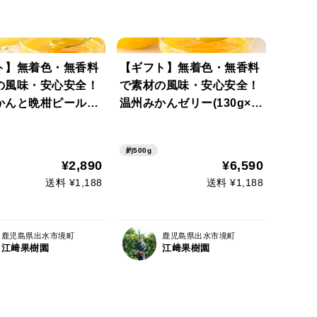
ト】無着色・無香料
【ギフト】無着色・無香料
の風味・安心安全！
で素材の風味・安心安全！
かんと晩柑ピールゼ
温州みかんゼリー(130g×1
ト(130g×6個)
4個)セット
約500g
¥2,890
¥6,590
送料 ¥1,188
送料 ¥1,188
鹿児島県出水市境町
鹿児島県出水市境町
江﨑果樹園
江﨑果樹園