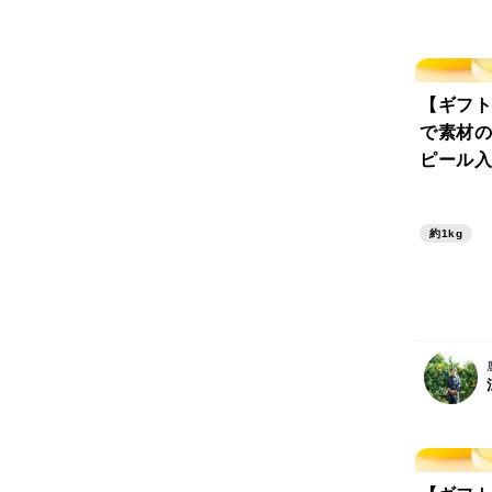
【ギフト
で素材の
ピール入
(130g
約1kg