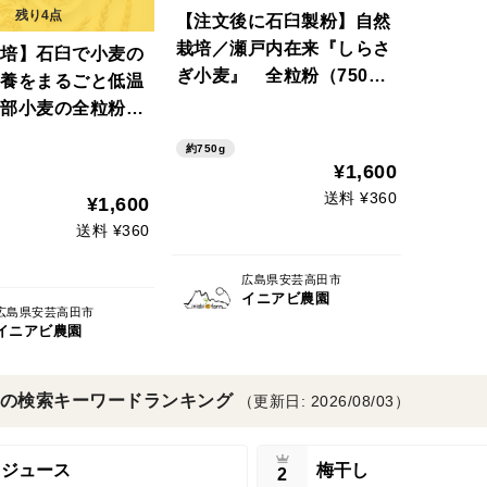
【注文後に石臼製粉】自然
栽培／瀬戸内在来『しらさ
培】石臼で小麦の
ぎ小麦』 全粒粉（750
養をまるごと低温
g）
部小麦の全粒粉
）
約750g
¥1,600
送料 ¥360
¥1,600
送料 ¥360
広島県安芸高田市
イニアビ農園
広島県安芸高田市
イニアビ農園
の検索キーワードランキング
（更新日: 2026/08/03）
ジュース
梅干し
2