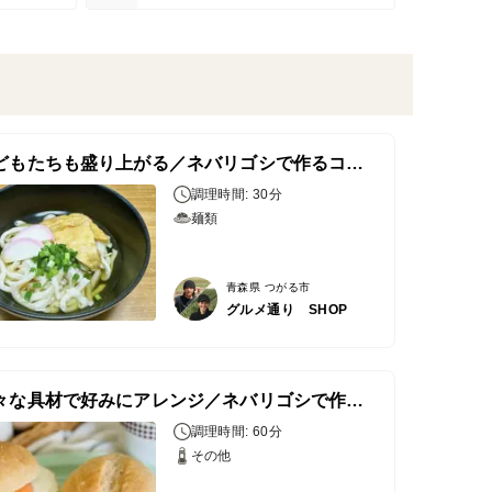
＼こどもたちも盛り上がる／ネバリゴシで作るコシのあるうどん♪
調理時間: 30分
麺類
青森県 つがる市
グルメ通り SHOP
＼様々な具材で好みにアレンジ／ネバリゴシで作るお食事パン♪
調理時間: 60分
その他