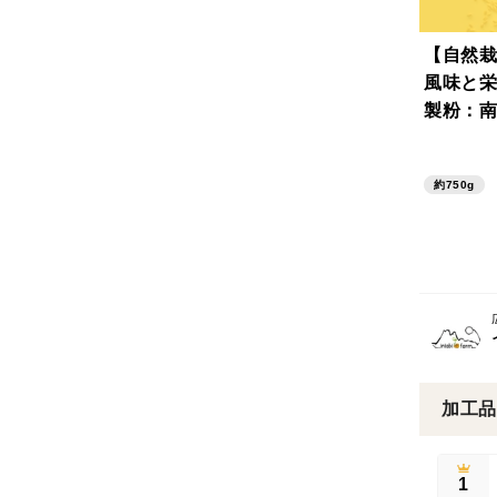
【自然栽
風味と栄
製粉：南
（750g
約750g
加工品
1