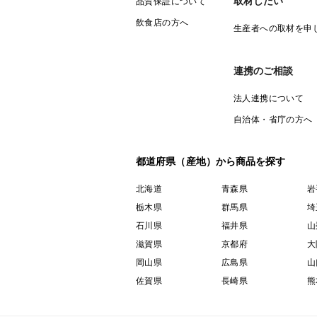
取材したい
品質保証について
飲食店の方へ
生産者への取材を申
連携のご相談
法人連携について
自治体・省庁の方へ
都道府県（産地）から商品を探す
北海道
青森県
岩
栃木県
群馬県
埼
石川県
福井県
山
滋賀県
京都府
大
岡山県
広島県
山
佐賀県
長崎県
熊