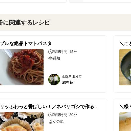
粉に関連するレシピ
プルな絶品トマトパスタ
調理時間: 15分
麺類
山梨県 北杜市
結理苑
＼カリッふわっと香ばしい！／ネバリゴシで作る塩パン♪
調理時間: 30分
その他