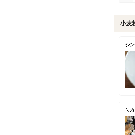
小麦
シン