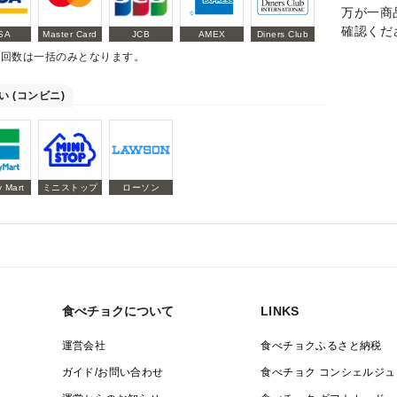
万が一商
確認くだ
SA
Master Card
JCB
AMEX
Diners Club
払回数は一括のみとなります。
い (コンビニ)
y Mart
ミニストップ
ローソン
食べチョクについて
LINKS
運営会社
食べチョクふるさと納税
ガイド/お問い合わせ
食べチョク コンシェルジュ