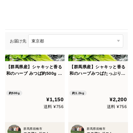
お届け先
【群馬県産】シャキッと香る
【群馬県産】シャキッと香る
和のハーブ みつば約500g 使
和のハーブみつばたっぷり約
い切りサイズ♪ お吸い物・
1.2kg♪ お吸い物・親子丼・
親子丼・茶碗蒸しが料亭のよ
茶碗蒸しに！サッと洗ってす
うな一品に！サッと洗ってす
ぐ使える｜毎週月・水・金曜
約500g
約1.2kg
¥1,150
¥2,200
ぐ使える｜冷蔵庫で立てて保
に出荷｜毎日の料理やお裾分
存すると5日ほど｜まずはお
け、常備用にも！
送料 ¥756
送料 ¥756
試しにも！
群馬県前橋市
群馬県前橋市