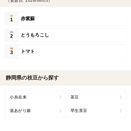
（更新日: 2026/08/03）
赤紫蘇
1
とうもろこし
2
トマト
3
静岡県の枝豆から探す
小糸在来
茶豆
湯あがり娘
早生茶豆