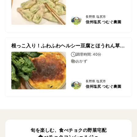
長野県 塩尻市
信州塩尻 つむぐ農園
根っこ入り！ふわふわヘルシー豆腐とほうれん草のキッシュ
調理時間: 40分
おかず
長野県 塩尻市
信州塩尻 つむぐ農園
旬を楽しむ、食べチョクの野菜宅配