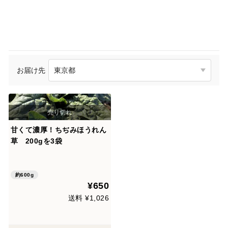
お届け先
甘くて濃厚！ちぢみほうれん
草 200gを3袋
約600g
¥650
送料 ¥1,026