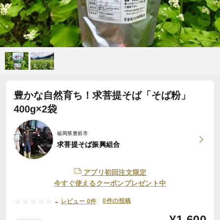
豊かな自然育ち！求菩提そば「そば粉」
400g×2袋
福岡県豊前市
求菩提そば振興組合
アプリ初回注文限定
今すぐ使えるクーポンプレゼント中
-
0件の投稿
レビュー 0件
¥
1,600