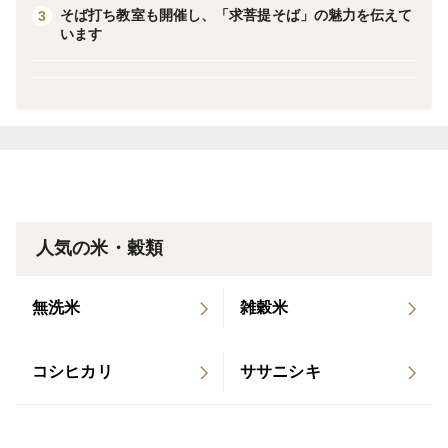
☆おいしい食べ方☆
そば打ち教室も開催し、「求菩提そば」の魅力を伝えて
3
います
【手打ちそば】
今年は「年越しそば」をご自宅で、手打ちしてみません
か？
（そば粉400ｇに小麦粉100ｇで、約5人前のそばが打て
ます）
【そば団子】
［材料］
人気の米・穀類
そば粉：75ｇ・白玉粉：60ｇ・水：適量（100～150
ｇ）
無洗米
雑穀米
［作り方］
そば粉と白玉粉をそのままよく混ぜ、水を少しずつ加え
コシヒカリ
ササニシキ
ながら、耳たぶの硬さになるまで混ぜる。
沸騰した湯に、お好みの大きさの団子にして入れる。浮
き上がってきたら、約1～2分後に取り出し、冷水で冷や