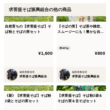
す。
求菩提そば振興組合の他の商品
♪きな粉や黒蜜、ハチミツなどお好みの味でお楽しみく
ださい。
自然育ちの【求菩提そば】そ
【そばの実】そば茶や雑炊、
【そばがき】
ば粉とそばの実セット
スムージーにも！豊かな自然
育ち豊前産
［作り方］
そば粉100ｇに対し、水200ccを鍋に入れて、強火にか
約400g
ける。
¥1,600
¥800
木べらなどで、強火のまま素早くかき混ぜる。すぐに粘
りがでるので、そのままかき混ぜ続ける。まとまってき
て、灰色になったら、出来上がり！
福岡県豊前市
福岡県豊前市
求菩提そば振興組合
求菩提そば振興組合
♪味噌や酢醤油、ゆずポン酢などでどうぞ。
【そば粉クレープ（ガレット）】にもオススメ！！
《新》【求菩提そば】そば粉
【求菩提そば】そば粉2袋＆
2袋とそばの実セット
そばの実＆玄そばセット