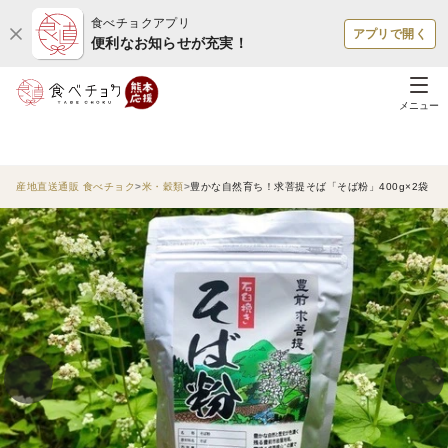
食べチョクアプリ
アプリで開く
便利なお知らせが充実！
メニュー
産地直送通販 食べチョク
米・穀類
豊かな自然育ち！求菩提そば「そば粉」400g×2袋