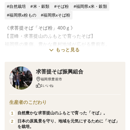
自然栽培
米・穀類
そば粉
福岡県x米・穀類
福岡県x粉もの
福岡県xそば粉
《求菩提そば「そば粉」400ｇ》
【霊峰・求菩提山のふもとで育ったそば】
福岡県の東側、豊かな農村地域が広がる豊前市。
もっと見る
霊峰・求菩提山（くぼてさん）から湧き出る清流・岩岳
川の水と美味しい空気が育んだブランドそば。
求菩提そば振興組合
【石臼挽きだから美味しい】
福岡県豊前市
実を石臼でひくため、香りが飛ばず、そば本来の味が楽
1いいね
しめます。
生産者のこだわり
【農薬不使用・減肥料栽培】
自然豊かな求菩提山のふもとで育った「そば」。
1
豊かな自然の力をそのままに。
日本の原風景を守り、地域を元気にするために「そば」
2
を栽培。