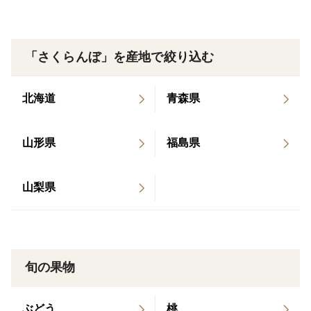
紅秀峰 1キロ
◇サイズLL〜4L
「さくらんぼ」を産地で絞り込む
◇無選別、着色不良あり
◇発送時期、6/15頃発送開始
北海道
青森県
毎年、さくらんぼの発送ピークとなり、日時指定は受付
山形県
福島県
できません。
山梨県
プレゼントにご褒美にお選びいただけると
幸いです。
最近では父の日にお父様からご家族に送る方も増えてき
旬の果物
ております。
お返しということで送られる方がいらっしゃったり。
ぶどう
桃