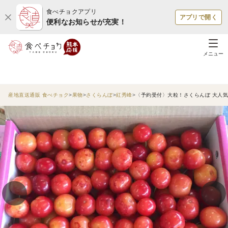
食べチョクアプリ
アプリで開く
便利なお知らせが充実！
メニュー
産地直送通販 食べチョク
果物
さくらんぼ
紅秀峰
〈予約受付〉大粒！さくらんぼ 大人気の