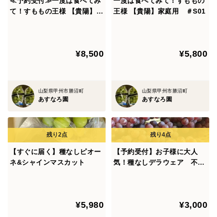
≪予約受付≫一度は食べてみ
一度は食べてみて！すももの
て！すももの王様 【貴陽】と
王様 【貴陽】家庭用 ＃S01
桃セット 家庭用 ＃S04
¥8,500
¥5,800
山梨県甲州市勝沼町
山梨県甲州市勝沼町
あすなろ園
あすなろ園
【すぐに届く】種なしピオー
【予約受付】お子様に大人
ネ&シャインマスカット
気！種なしデラウェア 不動
の人気
¥5,980
¥3,000