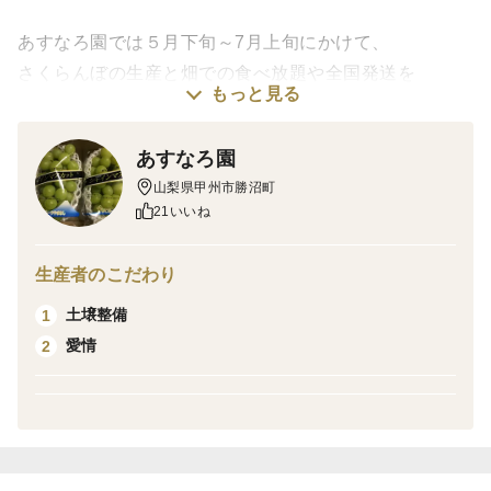
あすなろ園では５月下旬～7月上旬にかけて、
さくらんぼの生産と畑での食べ放題や全国発送を
もっと見る
行っております。
あすなろ園
さくらんぼ！といえば、山形県と思う方も多いと思いま
山梨県甲州市勝沼町
すが
21いいね
山梨県でもたくさん生産されています^^
温暖な気候で山形県より２週間以上早く収穫を迎えま
生産者のこだわり
す。
土壌整備
1
ぜひ、山梨のさくらんぼをご賞味ください。
愛情
2
今年も残念なことにコロナの影響でさくらんぼ狩りのお
客様のご予約が
キャンセルとなりさくらんぼを食べて頂けない状況で
す。