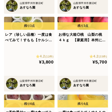
山梨県甲州市勝沼町
山梨県甲州市勝沼町
あすなろ園
あすなろ園
レア（珍しい品種〉一度は食
お得な大箱◎桃 山梨の桃
べてみて！すもも【ケルシ
４ｋｇ 【家庭用】本州にお
ー】家庭用
住まいの方
4.2
4.2
(12件)
(33件)
¥3,800
¥5,700
山梨県甲州市勝沼町
山梨県甲州市勝沼町
あすなろ園
あすなろ園