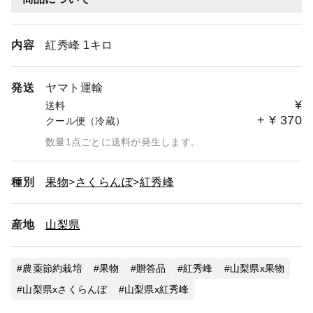
内容
紅秀峰 1キロ
発送
ヤマト運輸
¥
送料
+
¥
370
クール便（冷蔵）
数量1点ごとに送料が発生します。
種別
果物
さくらんぼ
紅秀峰
産地
山梨県
農薬節約栽培
果物
贈答品
紅秀峰
山梨県x果物
山梨県xさくらんぼ
山梨県x紅秀峰