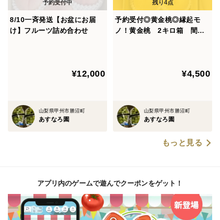
8/10一斉発送【お盆にお届
予約受付◎黄金桃◎縁起モ
け】フルーツ詰め合わせ
ノ！黄金桃 2キロ箱 間も
なく終了！
¥12,000
¥4,500
山梨県甲州市勝沼町
山梨県甲州市勝沼町
あすなろ園
あすなろ園
もっと見る
アプリ内のゲームで遊んでクーポンをゲット！