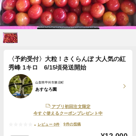
〈予約受付〉大粒！さくらんぼ 大人気の紅
秀峰 1キロ 6/15頃発送開始
山梨県甲州市勝沼町
あすなろ園
アプリ初回注文限定
今すぐ使えるクーポンプレゼント中
-
9件の投稿
レビュー 0件
¥
12,000