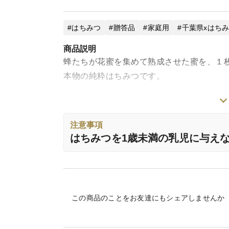
はちみつ
贈答品
家庭用
千葉県xはち
商品説明
蜂たちが花蜜を集めて熟成させた蜜を、１
本物の純粋はちみつです。
春のハチミツさんは、早春の草花に始まり
入った5月いっぱいの百花蜜です。
注意事項
はちみつを1歳未満の乳児に与え
今年は5月初旬に藤のハチミツさんを採蜜後
少し濃いめの黄金色。
癖がなくさっぱりした味わいですが、しっ
この商品のことをお友達にもシェアしませんか
です。