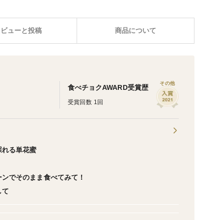
レビューと投稿
商品について
その他
食べチョクAWARD受賞歴
受賞回数 1回
採れる単花蜜
ーンでそのまま食べてみて！
して