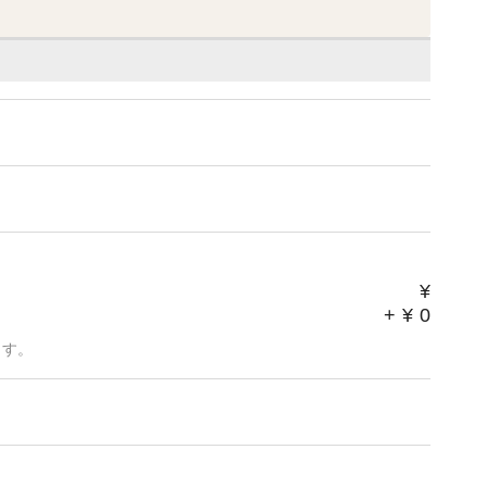
¥
+
¥
0
ます。