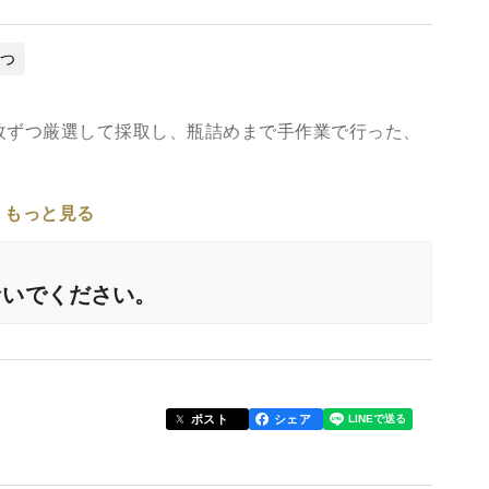
みつ
枚ずつ厳選して採取し、瓶詰めまで手作業で行った、
もっと見る
、クローバーやさつき、ミズキ、ウツギの花蜜などが
ないでください。
、6月一週目まで待ってからの採蜜。
かりした甘さで、どなたにも喜ばれる食べやすいお味
ポスト
シェア