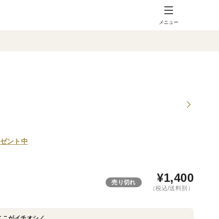
メニュー
ゼント中
¥
1,400
売り切れ
（税込/送料別）
ここがイチオシ／