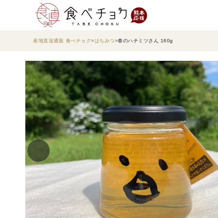
産地直送通販 食べチョク
はちみつ
春のハチミツさん 160g