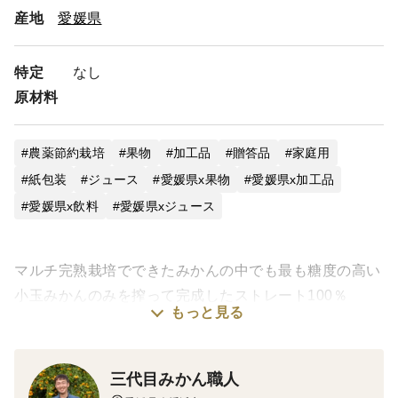
産地
愛媛県
特定
なし
原材料
農薬節約栽培
果物
加工品
贈答品
家庭用
紙包装
ジュース
愛媛県x果物
愛媛県x加工品
愛媛県x飲料
愛媛県xジュース
マルチ完熟栽培でできたみかんの中でも最も糖度の高い
小玉みかんのみを搾って完成したストレート100％
もっと見る
ジュースです。
濃縮と勘違いされるほどの驚異的な甘さとコクがありま
す。
三代目みかん職人
原料の栽培からこだわりをもってできた最高傑作の