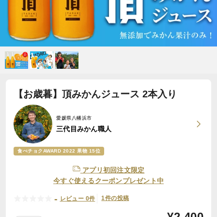
【お歳暮】頂みかんジュース 2本入り
愛媛県八幡浜市
三代目みかん職人
食べチョクAWARD 2022 果物 15位
アプリ初回注文限定
今すぐ使えるクーポンプレゼント中
-
1件の投稿
レビュー 0件
¥
2,400