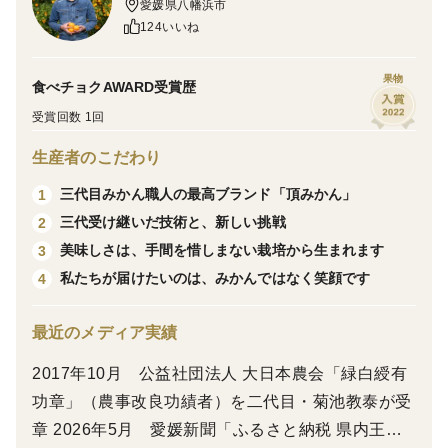
愛媛県八幡浜市
ジュースです。
124いいね
飲んでいただいた方は絶対に満足していただけると思い
ます
果物
食べチョクAWARD受賞歴
【内容量】
受賞回数 1回
1本720ｍｌ×2本
生産者のこだわり
無添加でみかんの果汁しか入っておりませんので、安
三代目みかん職人の最高ブランド「頂みかん」
1
心してお召し上がりいただけます。
三代受け継いだ技術と、新しい挑戦
2
美味しさは、手間を惜しまない栽培から生まれます
3
私たちが届けたいのは、みかんではなく笑顔です
4
最近のメディア実績
2017年10月 公益社団法人 大日本農会「緑白綬有
功章」（農事改良功績者）を二代目・菊池教泰が受
章 2026年5月 愛媛新聞「ふるさと納税 県内王者