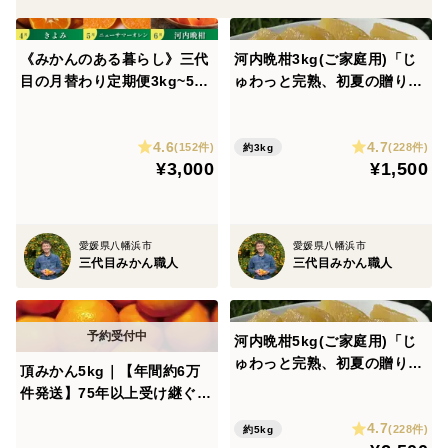
《みかんのある暮らし》三代
河内晩柑3kg(ご家庭用)「じ
目の月替わり定期便3kg~5kg
ゅわっと完熟、初夏の贈り
+α
物」
4.6
4.7
(152件)
(228件)
約3kg
¥3,000
¥1,500
愛媛県八幡浜市
愛媛県八幡浜市
三代目みかん職人
三代目みかん職人
河内晩柑5kg(ご家庭用)「じ
ゅわっと完熟、初夏の贈り
頂みかん5kg｜【年間約6万
物」
件発送】75年以上受け継ぐ、
三代目みかん職人｜愛媛県八
4.7
(228件)
約5kg
幡浜産