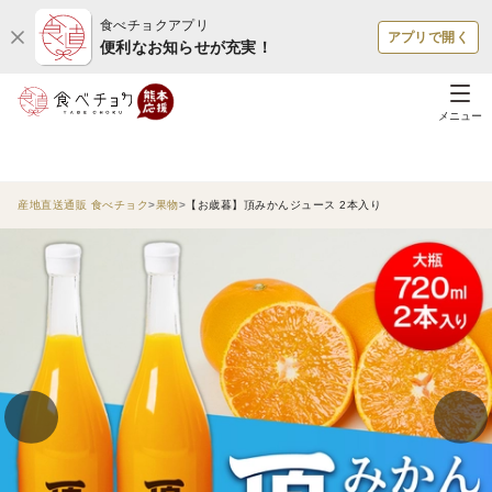
食べチョクアプリ
アプリで開く
便利なお知らせが充実！
メニュー
産地直送通販 食べチョク
果物
【お歳暮】頂みかんジュース 2本入り