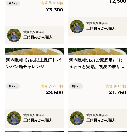
¥2,500
4.5
(684件)
約5kg
¥3,300
愛媛県八幡浜市
三代目みかん職人
愛媛県八幡浜市
三代目みかん職人
河内晩柑【7kg以上保証】パ
河内晩柑3kg(ご家庭用)「じ
ンパン箱チャレンジ
ゅわっと完熟、初夏の贈り
物」
4.7
5.0
(228件)
(18件)
約7kg
約3kg
¥3,500
¥1,750
愛媛県八幡浜市
愛媛県八幡浜市
三代目みかん職人
三代目みかん職人