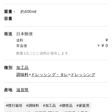
重量・
約400mℓ
容量
発送
日本郵便
¥
送料
+
¥
0
常温便
数量1点ごとに送料が発生します。
種別
加工品
調味料
ドレッシング・タレ
ドレッシング
産地
滋賀県
慣行栽培
調味料
加工品
贈答品
家庭用