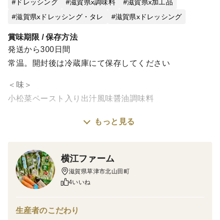
ドレッシング
滋賀県x調味料
滋賀県x加工品
滋賀県xドレッシング・タレ
滋賀県xドレッシング
賞味期限 / 保存方法
発送から300日間
常温。開封後は冷蔵庫にて保存してください
＜味＞
小松菜ペースト入り出汁風味醤油調味料
もっと見る
まず、小松菜を切って、かけて食べてみてください。
次にスライストマトやサラダに
それから
横江ファーム
卵かけごはん・納豆・冷奴・カルパッチョやバンバン
滋賀県草津市北山田町
ジー
4いいね
焼肉やしゃぶしゃぶに
チャーハンやポテトサラダにもひとかけ
生産者のこだわり