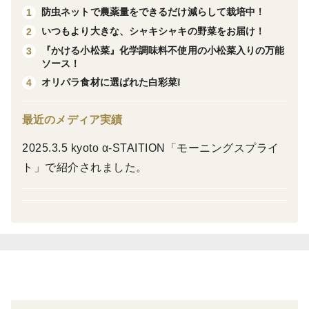
とにかく万能ソースです。
防虫ネットで農薬量をできるだけ減らして栽培中！
1
いつもより大きな、シャキシャキの野菜をお届け！
2
＜栽培のこだわり＞
『かける小松菜』化学調味料不使用の小松菜入りの万能
3
化学調味不使用で健康に気を遣われる皆様にも安心して
ソース！
ご使用して頂けるように作った「こだわり」の逸品。お
オリパラ食材に選ばれた白彩菜❕
4
子様にも自信を持って食べて頂けます。
最近のメディア実績
2025.3.5 kyoto α-STAITION「モーニングスプライ
ト」で紹介されました。