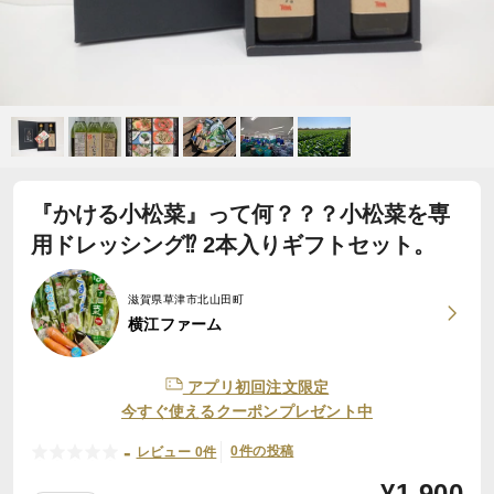
『かける小松菜』って何？？？小松菜を専
用ドレッシング⁉ 2本入りギフトセット。
滋賀県草津市北山田町
横江ファーム
アプリ初回注文限定
今すぐ使えるクーポンプレゼント中
-
0件の投稿
レビュー 0件
¥
1,900