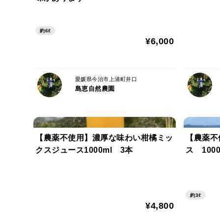
約6ℓ
¥6,000
愛媛県今治市上浦町井口
島恵自然農園
【農薬不使用】濃厚な味わい柑橘ミッ
【農薬不
クスジュース1000ml 3本
ス 100
約3ℓ
¥4,800