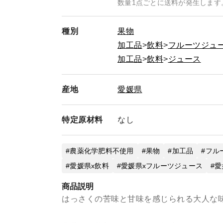
数量1点ごとに送料が発生します
種別
果物
加工品
飲料
フルーツジュ
加工品
飲料
ジュース
産地
愛媛県
特定
原材料
なし
農薬化学肥料不使用
果物
加工品
フル
愛媛県x飲料
愛媛県xフルーツジュース
愛
商品説明
はっさくの苦味と甘味を感じられる大人な