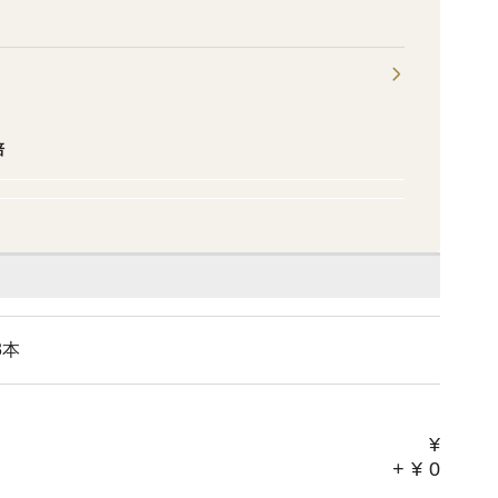
培
3本
¥
+
¥
0