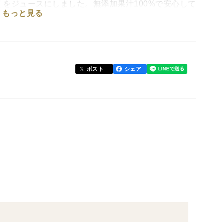
をジュースにしました。無添加果汁100%で安心して
もっと見る
りと甘味も感じる事ができます！
も美味しくなります！
ポスト
シェア
召し上がりください。