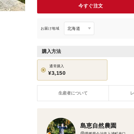
今すぐ注文
お届け地域
購入方法
通常購入
¥3,150
生産者について
島恵自然農園
愛媛県今治市上浦町井口