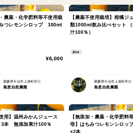
・農薬・化学肥料等不使用栽
【農薬不使用栽培】柑橘ジュ
みつレモンシロップ 300ml
類1000ml飲み比べセット 
汁100％）
約4ℓ
¥6,000
愛媛県今治市上浦町井口
愛媛県今治市上浦町井口
島恵自然農園
島恵自然農園
不使用】温州みかんジュース
【無添加・農薬・化学肥料
l 3本 無添加果汁100％
培】はちみつレモンシロップ 
×2本