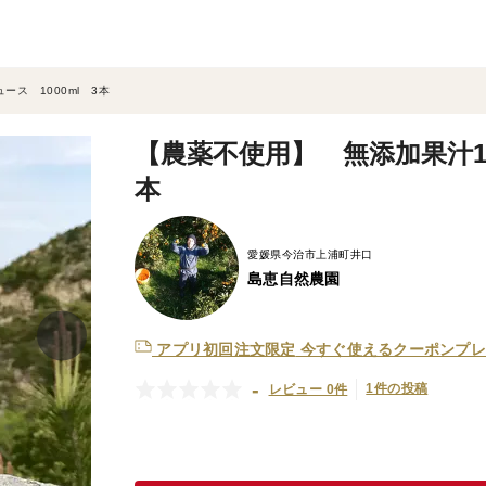
ース 1000ml 3本
【農薬不使用】 無添加果汁10
本
愛媛県今治市上浦町井口
島恵自然農園
アプリ初回注文限定
今すぐ使えるクーポンプレ
-
1件の投稿
レビュー 0件