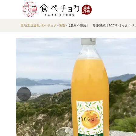
産地直送通販 食べチョク
果物
【農薬不使用】 無添加果汁100% はっさくジュ