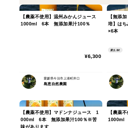
【農薬不使用】温州みかんジュース
【無添加
1000ml 6本 無添加果汁100％
培】はち
×6本
約1.8ℓ
¥6,300
愛媛県今治市上浦町井口
島恵自然農園
【農薬不使用】マドンナジュース 1
【農薬
000ml 6本 無添加果汁100％※苦
1000m
味があります