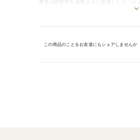
農薬や除草剤を使用せずに栽培したはっさく
お飲み頂けます。
はっさくの酸味や苦味だけで無く、しっか
お酒や炭酸などと割って飲んでいただいて
この商品のことをお友達にもシェアしませんか
内容物が沈殿しますのでよく振ってからお
賞味期限：2027年4月1日