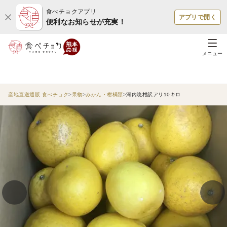
食べチョクアプリ
アプリで開く
便利なお知らせが充実！
メニュー
産地直送通販 食べチョク
果物
みかん・柑橘類
河内晩柑訳アリ10キロ