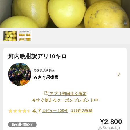
河内晩柑訳アリ10キロ
愛媛県八幡浜市
みさき果樹園
アプリ初回注文限定
今すぐ使えるクーポンプレゼント中
4.7
239件の投稿
レビュー 125件
¥
2,800
販売期間終了
（税込/送料別）