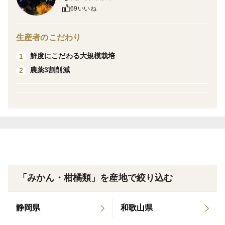
果実を生絞りしお酒の割材として活用できます。
69いいね
注意事項
生産者のこだわり
※弊社では収穫後1か月から2か月程度、追熟させており
鮮度にこだわる大規模栽培
1
ます。
農薬3割削減
2
その為ヘタが枯れてしまったもの表面にシワがあるもの
がございます
※農薬3割削減柑橘です
※当商品は見た目が悪いため赤字覚悟でお客様に販売さ
せて頂いて
おります。腐敗以外での代品、ご返金は対応致しかねま
「みかん・柑橘類」を産地で絞り込む
す。
静岡県
和歌山県