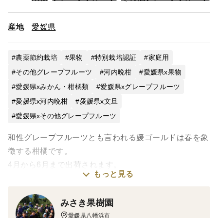
産地
愛媛県
農薬節約栽培
果物
特別栽培認証
家庭用
その他グレープフルーツ
河内晩柑
愛媛県x果物
愛媛県xみかん・柑橘類
愛媛県xグレープフルーツ
愛媛県x河内晩柑
愛媛県x文旦
愛媛県xその他グレープフルーツ
和性グレープフルーツとも言われる媛ゴールドは春を象
徴する柑橘です。
4月から6月まで出荷されます。
もっと見る
媛ゴールドの特徴は爽やかな香りと酸味、甘みのバラン
スが取れた春から
みさき果樹園
夏にピッタリの柑橘です。
愛媛県八幡浜市