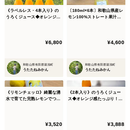
《ラベルレス・4本入り》の
〔180ml×6本〕和歌山県産レ
うろくジュース◆オレンジ感
モン100%ストレート果汁◆
たっぷり！濃厚な味わいを楽
添加物・保存料不使用！
しめます！◆添加物・保存料
不使用！
¥6,800
¥4,600
和歌山県有田郡湯浅町
和歌山県有田郡湯浅町
うたたねみかん
うたたねみかん
《リモンチェッロ》綺麗な湧
《2本入り》のうろくジュー
水で育てた完熟レモンでつく
ス◆オレンジ感たっぷり！濃
りました！（500ml×1本）
厚な味わいを楽しめます！◆
添加物・保存料不使用！
¥3,520
¥3,888