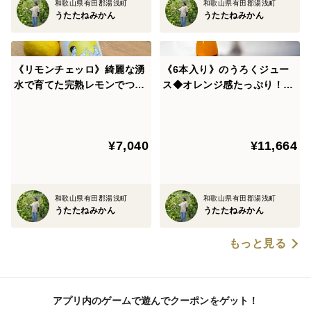
和歌山県有田郡湯浅町
和歌山県有田郡湯浅町
うたたねみかん
うたたねみかん
《リモンチェッロ》綺麗な湧
《6本入り》のうろくジュー
水で育てた完熟レモンでつく
ス◆オレンジ感たっぷり！濃
りました！（500ml×2本）
厚な味わいを楽しめます！◆
添加物・保存料不使用！
¥7,040
¥11,664
和歌山県有田郡湯浅町
和歌山県有田郡湯浅町
うたたねみかん
うたたねみかん
もっと見る
アプリ内のゲームで遊んでクーポンをゲット！