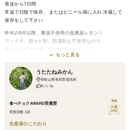
発送から7日間
常温で日陰で保存、 またはビニール袋に入れ 冷蔵して
保存をして下さい
昨年の9月以降、農薬不使用の低農薬レモン！
ワックス、防カビ剤、防腐剤も不使用なので
安心して皮まで使っていただけますよ！
もっと見る
うたたねみかんでは
うたたねみかん
開花から収穫までの農薬散布を極力抑え、
和歌山県有田郡湯浅町
完熟するまで樹上へ留めることで
9いいね
ジューシーな果実を発送しております。
果物
食べチョクAWARD受賞歴
こちらのレモンを栽培している畑には、
受賞回数 1回
飲めるくらい水質の良い、
湧水が山から流れてきており、
生産者のこだわり