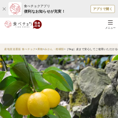
食べチョクアプリ
アプリで開く
便利なお知らせが充実！
メニュー
産地直送通販 食べチョク
果物
みかん・柑橘類
［5kg］皮まで安心してご使用いただけ