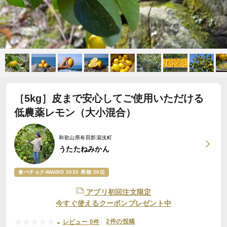
［5kg］皮まで安心してご使用いただける
低農薬レモン（大小混合）
和歌山県有田郡湯浅町
うたたねみかん
食べチョクAWARD 2020 果物 20位
アプリ初回注文限定
今すぐ使えるクーポンプレゼント中
-
2件の投稿
レビュー 0件