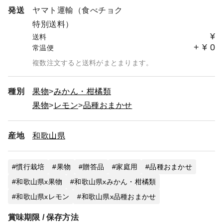
発送
ヤマト運輸（食べチョク
特別送料）
¥
送料
+
¥
0
常温便
複数注文すると送料がまとまります。
種別
果物
みかん・柑橘類
果物
レモン
品種おまかせ
産地
和歌山県
慣行栽培
果物
贈答品
家庭用
品種おまかせ
和歌山県x果物
和歌山県xみかん・柑橘類
和歌山県xレモン
和歌山県x品種おまかせ
賞味期限 / 保存方法