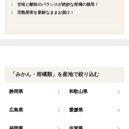
その綺麗な水をたくさん吸い込み成長しました！
甘味と酸味のバランスが絶妙な柑橘の栽培！
1
完熟果実を新鮮なままお届け！
2
力強い酸味の中に、甘味が感じられる、
自慢の果汁をぜひご堪能ください！
お菓子作りや、シロップやジャム作り、
お酒などなど、幅広く活躍しますので、
ぜひお楽しみいただければ幸いです！
▼注文に際しての注意点 ・返品について
「みかん・柑橘類」を産地で絞り込む
大小混合でお入れしております。
静岡県
和歌山県
低農薬での栽培のため、
見かけの悪い果実も含まれますので
広島県
愛媛県
予めご了承ください。
福岡県
佐賀県