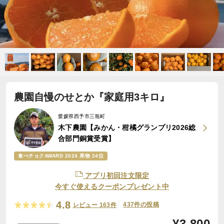
農園自慢のせとか『家庭用3キロ』
愛媛県西予市三瓶町
木下農園【みかん・柑橘グランプリ2026総
合部門銅賞受賞】
食べチョクAWARD 2024 果物 24位
アプリ初回注文限定
今すぐ使えるクーポンプレゼント中
4.8
437件の投稿
レビュー 163件
¥
3,800