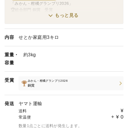
「みかん・柑橘グランプリ2026」
🏆総合部門 銅賞 受賞
もっと見る
内容
せとか家庭用3キロ
重量・
約3kg
容量
受賞
みかん・柑橘グランプリ2026
銅賞
発送
ヤマト運輸
¥
送料
+
¥
0
常温便
数量1点ごとに送料が発生します。