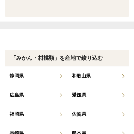
★家庭用
こちらの商品は、家庭用になりますので外観にはキズは
ありますが、味や食感には問題ありません。
★栽培方法
ワックス、防腐剤は一切使用していません。
「みかん・柑橘類」を産地で絞り込む
※農薬の節減率は50％となります。
静岡県
和歌山県
腐りは無いように手作業で確認して発送しますが、生も
のなので落としたり、ぶつけたりすると小さな傷から腐
る可能性がありますのでご理解頂けたらと思います。
広島県
愛媛県
どうぞよろしくお願いします。
福岡県
佐賀県
長崎県
熊本県