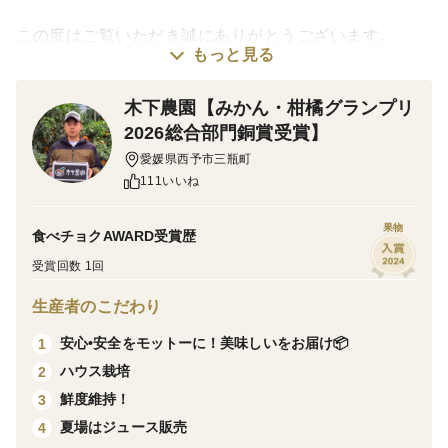
この度はご覧いただき誠にありがとうございます。
もっと見る
【説明欄を必ずお読み下さい】
木下農園【みかん・柑橘グランプリ
2026総合部門銅賞受賞】
(商品) せとか家庭用
愛媛県西予市三瓶町
111いいね
(重さ) 3キロ
果物
食べチョクAWARD受賞歴
(サイズ) S〜3L大中小混合
受賞回数 1回
生産者のこだわり
★せとか
安心•安全をモットーに！美味しいをお届け📦
1
柑橘の大トロと言われるせとかという品種になります。
ハウス栽培
2
香りが独特で、糖度が高く甘くて美味しいです。
鮮度維持！
3
手で皮を剥いて食べる事の出来る品種です。
夏場はジュース販売
4