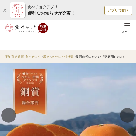
食べチョクアプリ
アプリで開く
便利なお知らせが充実！
メニュー
産地直送通販 食べチョク
果物
みかん・柑橘類
農園自慢のせとか『家庭用3キロ』