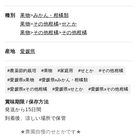
種別
果物
みかん・柑橘類
果物
その他柑橘
せとか
果物
その他柑橘
その他柑橘
産地
愛媛県
農薬節約栽培
果物
家庭用
せとか
その他柑橘
愛媛県x果物
愛媛県xみかん・柑橘類
愛媛県xその他柑橘
愛媛県xせとか
愛媛県xその他柑橘
賞味期限 / 保存方法
発送から15日間
到着後、涼しい場所で保管
★農園自慢のせとかです★