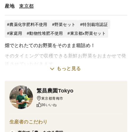
産地
東京都
農薬化学肥料不使用
野菜セット
特別栽培認証
家庭用
動物性堆肥不使用
東京都x野菜セット
畑でとれたてのお野菜をそのまま箱詰め！
そのタイミングで収穫できる新鮮お野菜をおまかせで発
送させていただきます。
もっと見る
土づくりにこだわり、オーガニック栽培です。(東京エ
コ100)
繁昌農園Tokyo
東京都青梅市
カラフル野菜推進！
36いいね
例えば一言にナスといっても緑色だったり、白色だった
生産者のこだわり
り、ヘビみたいに長かったり、お団子みたい形だったり
千差万別です。色彩には意味があります。