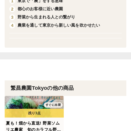
東京で「農」をする意味
1
それぞれで改良されてきたり、昔からの伝統種だったり
都心のお客様に近い農園
2
と…
野菜から生まれる人との繋がり
3
そんな、個性豊かな野菜達をもっと知ってほしい！
農業を通して東京から新しい風を吹かせたい
4
そんな考えから鮮やかなカラフル野菜を栽培していま
す。
野菜の味
野菜には本来の甘み、苦み、旨みがあります。それは作
る品種によって左右されますが、その本来の「お野菜の
繁昌農園Tokyoの他の商品
味」を大切にしています。農薬に頼らず、自然のシステ
ムをできる限り尊重することで、本当のお野菜の味を追
すぐに出荷
求していきます。
夏も！畑から直送! 野菜ソム
リエ農家 旬のカラフル野菜