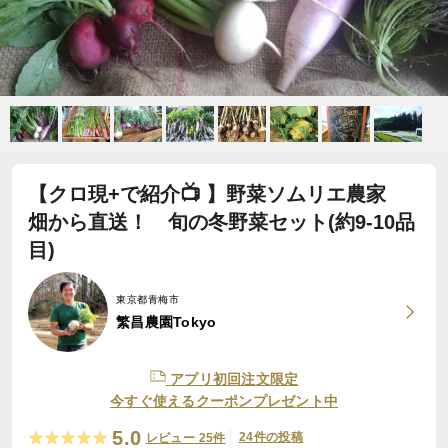
【クロ現+で紹介📺 】野菜ソムリエ農家
畑から直送！ 旬の冬野菜セット(約9-10品
目)
東京都青梅市
繁昌農園Tokyo
アプリ初回注文限定
今すぐ使えるクーポンプレゼント中
5.0
24件の投稿
レビュー 25件