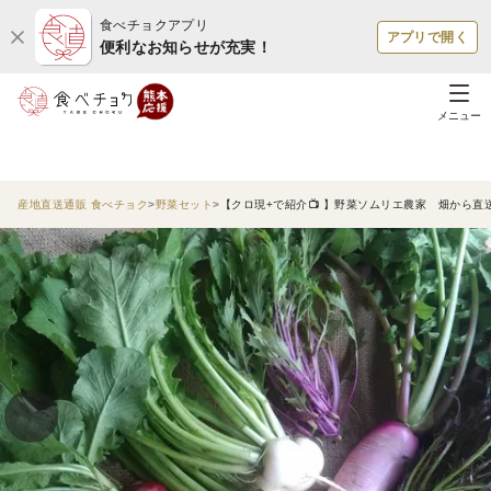
食べチョクアプリ
アプリで開く
便利なお知らせが充実！
メニュー
産地直送通販 食べチョク
野菜セット
【クロ現+で紹介📺 】野菜ソムリエ農家 畑から直送