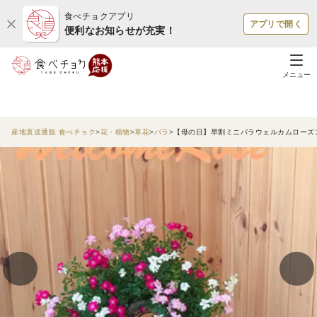
食べチョクアプリ
アプリで開く
便利なお知らせが充実！
メニュー
産地直送通販 食べチョク
花・植物
草花
バラ
【母の日】早割ミニバラウェルカムローズ