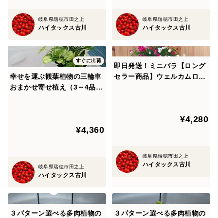
岐阜県瑞穂市田之上
岐阜県瑞穂市田之上
▼▼通年出荷できるようになりましたが、開花状況によ
ハイタックス古川
ハイタックス古川
り、多少遅れる場合がありますので、ご了承ください。
▼▼
すぐに出荷
即日発送！ミニバラ【ロング
幸せを運ぶ観葉植物の三輪車
セラー商品】ウェルカムロー
※食べチョクでは、商品が代行発送となるため依頼者様
おまかせ寄せ植え（3～4品
ズ・レンゲローズ3色
のお名前がニックネームのみでの表示となります。
種）
お届け先にどなたからの贈り物が分かるよう、特記事項
¥4,280
にお名前をフルネームでご記入いただけますようよろし
¥4,360
くお願いいたします。
岐阜県瑞穂市田之上
ハイタックス古川
岐阜県瑞穂市田之上
ハイタックス古川
３パターン選べる多肉植物の
３パターン選べる多肉植物の