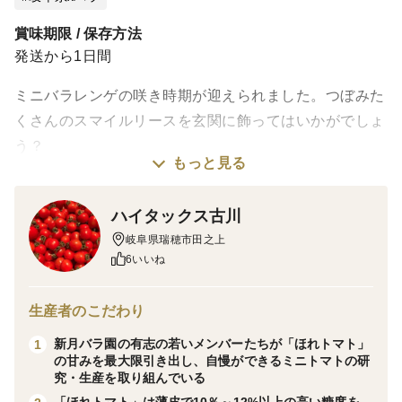
賞味期限 / 保存方法
発送から1日間
ミニバラレンゲの咲き時期が迎えられました。つぼみた
くさんのスマイルリースを玄関に飾ってはいかがでしょ
う？
もっと見る
＜自己紹介＞
ハイタックス古川
われわれは岐阜県瑞穂市の生産者です。I will deliver
岐阜県瑞穂市田之上
excitement! お客様に感動をお届けします。
6いいね
＜商品概要＞
四季咲きのレンゲローズ。白、ライトピンク、ローズピ
生産者のこだわり
ンクの3色でれんげの花のように咲く愛らしいミニバラ
新月バラ園の有志の若いメンバーたちが「ほれトマト」
1
です。
の甘みを最大限引き出し、自慢ができるミニトマトの研
四季咲き性なので、繰り返しお楽しみ頂けます。
究・生産を取り組んでいる
華やかな３色のレンゲローズをリース状に仕立て、付属