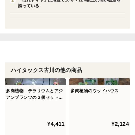
「ほれトマト」は薄皮で10％～12%以上の高い糖度を
2
誇っている
のイーゼルに載せ、長く楽しめます。ギフトとしても大
人気！！！
＜品種＞ 四季咲きのレンゲローズ３色ミックス
＜内容＞ ミニバラ３色のリース仕立て、イーゼルスタ
ンド、イーゼルスタンドの組立説明書、ミニバラの育て
方
＜栽培のこだわり＞
半世紀以上花を育て続けた職人が丹精込めて作ったバラ
ハイタックス古川の他の商品
をお客様にお届けいたします。
＜注意事項＞
多肉植物 テラリウムとアジ
多肉植物のウッドハウス
・植物ですので到着後はすぐに開封してください。
アンプランツの２個セット
・画像はイメージです。時期により画像とは少し素材・
（組合せ自由）
イメージが変わる場合もございます。
(開花時期以外は、花は咲いていないものとお考えくだ
¥4,411
¥2,124
さい)