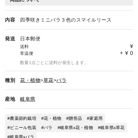
内容
四季咲きミニバラ３色のスマイルリース
発送
日本郵便
¥
送料
+
¥
0
常温便
数量1点ごとに送料が発生します。
種別
花・植物
草花
バラ
産地
岐阜県
農薬節約栽培
花・植物
贈答品
家庭用
ビニール包装
バラ
岐阜県x花・植物
岐阜県x草花
岐阜県xバラ