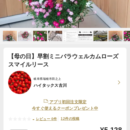
【母の日】早割ミニバラウェルカムローズ
スマイルリース
岐阜県瑞穂市田之上
ハイタックス古川
アプリ初回注文限定
今すぐ使えるクーポンプレゼント中
-
12件の投稿
レビュー 0件
¥
5,128