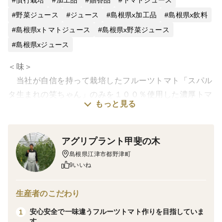
慣行栽培
加工品
贈答品
トマトジュース
野菜ジュース
ジュース
島根県x加工品
島根県x飲料
島根県xトマトジュース
島根県x野菜ジュース
島根県xジュース
＜味＞
当社が自信を持って栽培したフルーツトマト「スパル
タ生まれの笑ちゃん」のみを１００％使用した濃厚トマ
もっと見る
トピューレです。凝縮された上質な甘みを食卓でぜひご
堪能ください。
アグリプラント甲斐の木
ソース、スープなど、トマト系メニューのベースとし
島根県江津市都野津町
て幅広く使えます。
9いいね
食塩不使用の優しいピューレです☆
生産者のこだわり
安心安全で一味違うフルーツトマト作りを目指していま
1
す