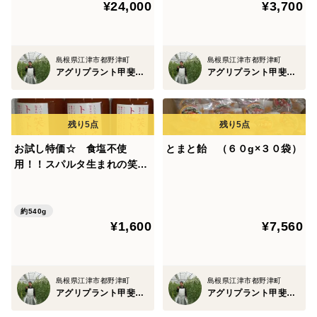
¥24,000
¥3,700
島根県江津市都野津町
島根県江津市都野津町
アグリプラント甲斐の木
アグリプラント甲斐の木
お試し特価☆ 食塩不使
とまと飴 （６０g×３０袋）
用！！スパルタ生まれの笑ち
ゃんのトマトジュース 180g
３本
約540g
¥1,600
¥7,560
島根県江津市都野津町
島根県江津市都野津町
アグリプラント甲斐の木
アグリプラント甲斐の木