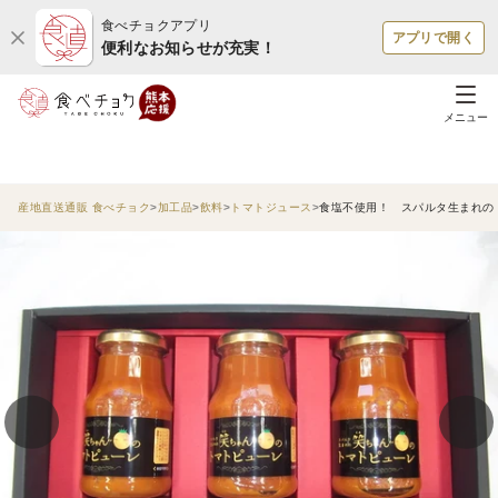
食べチョクアプリ
アプリで開く
便利なお知らせが充実！
メニュー
産地直送通販 食べチョク
加工品
飲料
トマトジュース
食塩不使用！ スパルタ生まれのト