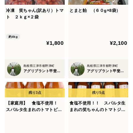
冷凍 笑ちゃん(訳あり）トマ
とまと飴 （６０g×8袋）
ト ２ｋｇ×２袋
約4kg
¥1,800
¥2,100
島根県江津市都野津町
島根県江津市都野津町
アグリプラント甲斐の木
アグリプラント甲斐の木
【家庭用】 食塩不使用！
食塩不使用！！ スパルタ生
スパルタ生まれのトマトピュ
まれの笑ちゃんのトマトジュ
ーレ（270g×２４本）
ース（180g×5本）