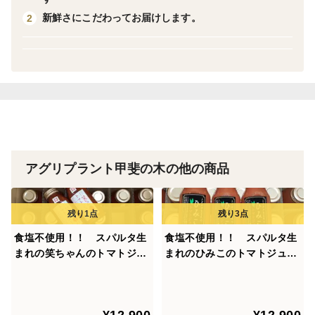
名称…トマトピューレ―
新鮮さにこだわってお届けします。
2
原材料名…トマト（島根県産）
内容量…270g 3本入
保存方法…開栓前は冷暗所に保存
使用上の
注意 …開栓後は冷蔵庫に保存し、お早めにお召し上
がり下さい。
賞味期限…2027年5月12日
アグリプラント甲斐の木の他の商品
販売者…江津コンクリート工業株式会社
島根県江津市都野津町２３０７－３１
TEL 0855-53-0788
製造者…(福)進和学園
食塩不使用！！ スパルタ生
食塩不使用！！ スパルタ生
しんわルネッサンス食品加工場
まれの笑ちゃんのトマトジュ
まれのひみこのトマトジュー
ース （180g×24本）
ス （180g×24本）
神奈川県平塚市上吉沢1520-1