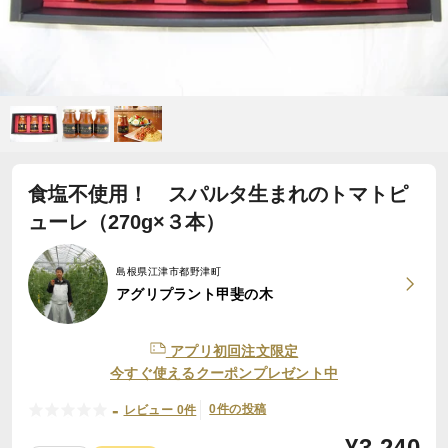
食塩不使用！ スパルタ生まれのトマトピ
ューレ（270g×３本）
島根県江津市都野津町
アグリプラント甲斐の木
アプリ初回注文限定
今すぐ使えるクーポンプレゼント中
-
0件の投稿
レビュー 0件
¥
3,240