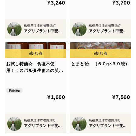
¥3,240
¥3,700
島根県江津市都野津町
島根県江津市都野津町
アグリプラント甲斐の木
アグリプラント甲斐の木
お試し特価☆ 食塩不使
とまと飴 （６０g×３０袋）
用！！スパルタ生まれの笑ち
ゃんのトマトジュース 180g
３本
約540g
¥1,600
¥7,560
島根県江津市都野津町
島根県江津市都野津町
アグリプラント甲斐の木
アグリプラント甲斐の木