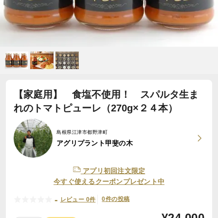
【家庭用】 食塩不使用！ スパルタ生ま
れのトマトピューレ（270g×２４本）
島根県江津市都野津町
アグリプラント甲斐の木
アプリ初回注文限定
今すぐ使えるクーポンプレゼント中
-
0件の投稿
レビュー 0件
¥
24,000