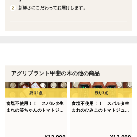
名称…トマトピューレ―
新鮮さにこだわってお届けします。
2
原材料名…トマト（島根県産）
内容量…270g /本 ２４本入り
保存方法…開栓前は冷暗所に保存
使用上の
注意 …開栓後は冷蔵庫に保存し、お早めにお召し上
がり下さい。
賞味期限…2027年5月12日
アグリプラント甲斐の木の他の商品
販売者…江津コンクリート工業株式会社
島根県江津市都野津町２３０７－３１
TEL 0855-53-0788
製造者…(福)進和学園
食塩不使用！！ スパルタ生
食塩不使用！！ スパルタ生
しんわルネッサンス食品加工場
まれの笑ちゃんのトマトジュ
まれのひみこのトマトジュー
ース （180g×24本）
ス （180g×24本）
神奈川県平塚市上吉沢1520-1