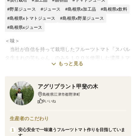
慣行栽培
加工品
贈答品
トマトジュース
野菜ジュース
ジュース
島根県x加工品
島根県x飲料
島根県xトマトジュース
島根県x野菜ジュース
島根県xジュース
＜味＞
当社が自信を持って栽培したフルーツトマト「スパル
タ生まれの笑ちゃん」のみを１００％使用した濃厚トマ
もっと見る
トピューレです。凝縮された上質な甘みを食卓でぜひご
堪能ください。
アグリプラント甲斐の木
ソース、スープなど、トマト系メニューのベースとし
島根県江津市都野津町
て幅広く使えます。
9いいね
食塩不使用の優しいピューレです☆
生産者のこだわり
安心安全で一味違うフルーツトマト作りを目指していま
1
す