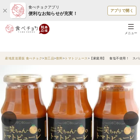
食べチョクアプリ
アプリで開く
便利なお知らせが充実！
メニュー
産地直送通販 食べチョク
加工品
飲料
トマトジュース
【家庭用】 食塩不使用！ スパル