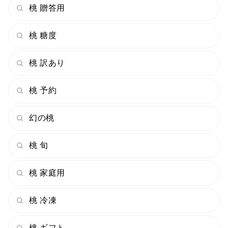
桃 贈答用
桃 糖度
桃 訳あり
桃 予約
幻の桃
桃 旬
桃 家庭用
桃 冷凍
桃 ギフト