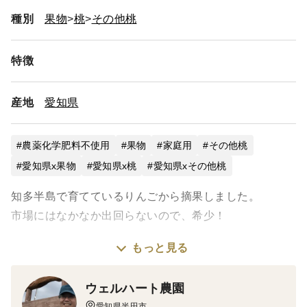
種別
果物
桃
その他桃
特徴
産地
愛知県
農薬化学肥料不使用
果物
家庭用
その他桃
愛知県x果物
愛知県x桃
愛知県xその他桃
知多半島で育てているりんごから摘果しました。
市場にはなかなか出回らないので、希少！
もっと見る
生食には向きませんので、ジャム、リンゴ酢、りんご
酒、酵素シロップ、シードル、コンポートなど加工して
ウェルハート農園
お使いください。
愛知県半田市