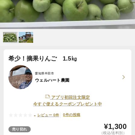
希少！摘果りんご 1.5㎏
愛知県半田市
ウェルハート農園
アプリ初回注文限定
今すぐ使えるクーポンプレゼント中
-
0件の投稿
レビュー 0件
¥
1,300
売り切れ
（税込/送料別）