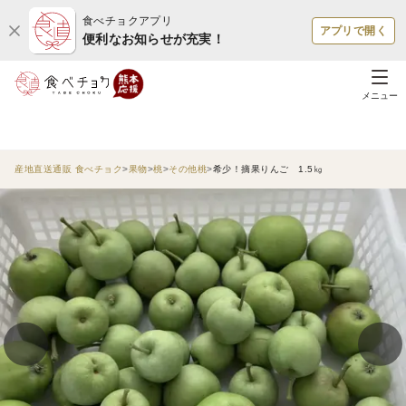
食べチョクアプリ
アプリで開く
便利なお知らせが充実！
メニュー
産地直送通販 食べチョク
果物
桃
その他桃
希少！摘果りんご 1.5㎏