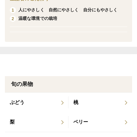
います！
人にやさしく 自然にやさしく 自分にもやさしく
1
温暖な環境での栽培
2
美味しい期間が短いため、今だけの旬の味を是非味わっ
てほしいです！
食べごろなものを収穫でき次第お届けします。
※非常にデリケートで痛みが早い果物のため、冷蔵便で
お届けします！
※配送中に痛みが発生する可能性があります。丁寧に検
旬の果物
品、箱詰めしていますが、ご理解いただけると助かりま
す。
ぶどう
桃
梨
ベリー