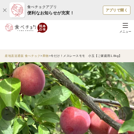
食べチョクアプリ
アプリで開く
便利なお知らせが充実！
メニュー
産地直送通販 食べチョク
果物
今だけ！メスレースモモ 小玉【ご家庭用1.8kg】