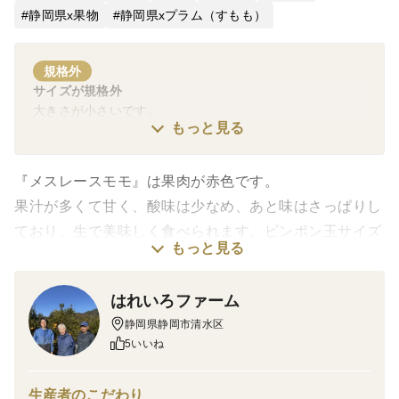
静岡県x果物
静岡県xプラム（すもも）
規格外
サイズが規格外
大きさが小さいです。
もっと見る
『メスレースモモ』は果肉が赤色です。
果汁が多くて甘く、酸味は少なめ、あと味はさっぱりし
ており、生で美味しく食べられます。ピンポン玉サイズ
もっと見る
と小さいので、ひと口、ふた口でパクッと口に入りま
す。
はれいろファーム
また、ペクチンが豊富で、柔らかいものはジャムに最適
静岡県静岡市清水区
です。
5いいね
農薬、化学肥料を使わず自然の力たっぷり受けて育って
生産者のこだわり