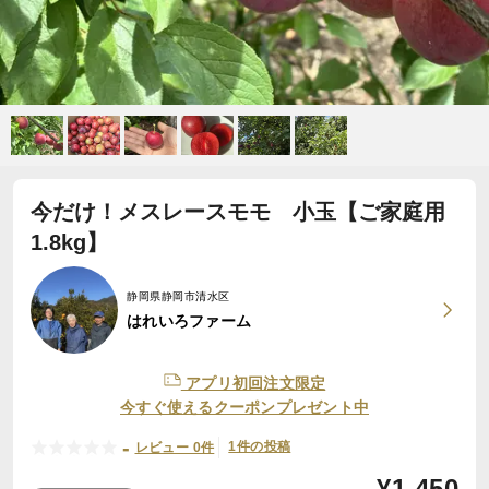
今だけ！メスレースモモ 小玉【ご家庭用
1.8kg】
静岡県静岡市清水区
はれいろファーム
アプリ初回注文限定
今すぐ使えるクーポンプレゼント中
-
1件の投稿
レビュー 0件
¥
1,450