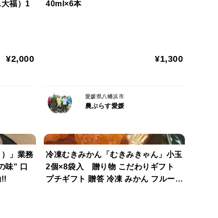
大福）1
40ml×6本
¥2,000
¥1,300
愛媛県八幡浜市
農ぷらす愛媛
ま）」業務
冷凍むきみかん「むきみきゃん」小玉
" 口
2個×8袋入 贈り物 こだわりギフト
!
プチギフト 贈答 冷凍 みかん フルーツ
お取り寄せ お祝い 誕生日 記念日 内祝
い お礼 御礼