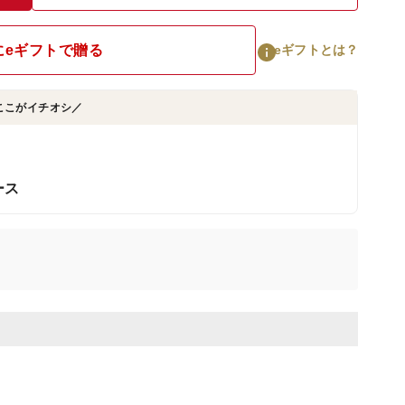
にeギフトで贈る
eギフトとは？
ここがイチオシ／
ース