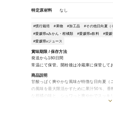
特定
原材料
なし
慣行栽培
果物
加工品
その他日向夏（
愛媛県xみかん・柑橘類
愛媛県x飲料
愛媛
愛媛県xジュース
賞味期限 / 保存方法
発送から180日間
常温にて保管。開栓後は冷蔵庫に保管して
商品説明
甘酸っぱく爽やかな風味が特徴な日向夏（
の風味を最大限活かすために果汁50％、香
な柑橘の味と、シュワっと爽やかでスッキ
賞味ください♪