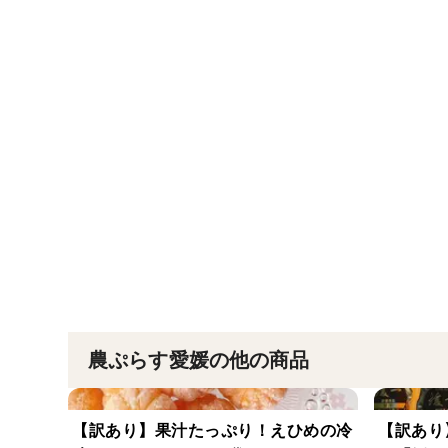
農ぷらす愛媛の他の商品
【訳あり】果汁たっぷり！えひめの冷
【訳あり