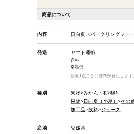
商品について
内容
日向夏スパークリングジュース
発送
ヤマト運輸
送料
常温便
数量1点ごとに送料が発生します
種別
果物
みかん・柑橘類
果物
日向夏（小夏）
その
加工品
飲料
ジュース
産地
愛媛県