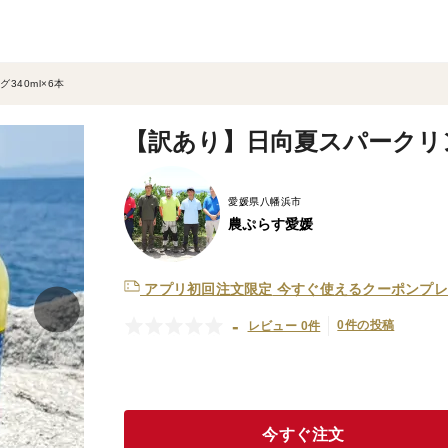
340ml×6本
【訳あり】日向夏スパークリング
愛媛県八幡浜市
農ぷらす愛媛
アプリ初回注文限定
今すぐ使えるクーポンプレ
-
0件の投稿
レビュー 0件
今すぐ注文