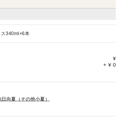
340ml×6本
¥
+
¥
0
。
他日向夏（その他小夏）