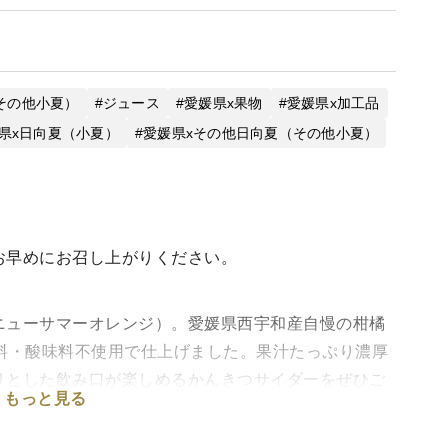
その他小夏）
ジュース
愛媛県x果物
愛媛県x加工品
県x日向夏（小夏）
愛媛県xその他日向夏（その他小夏）
お早めにお召し上がりください。
ニューサマーオレンジ）。愛媛県西宇和産自慢の柑橘
料・酸味料不使用で仕上げました。果汁たっぷり濃厚
リとした飲み口が楽しめるかんきつサイダーをぜひご
もっと見る