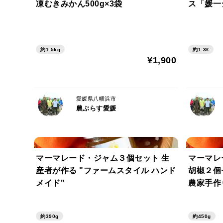
凍むきみかん500g×3袋
ス「媛一
約1.5kg
約1.3ℓ
¥1,900
愛媛県八幡浜市
農ぷらす愛媛
マーマレード・ジャム３個セット 生
マーマレ
産者が作る "ファームスタイル ハンド
胡椒２個セット 無着色
メイド"
農家手作
約390g
約450g