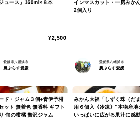
ジュース」160ml×８本
インマスカット・一房みかん
2個入り
¥2,500
愛媛県八幡浜市
愛媛県八幡浜市
農ぷらす愛媛
農ぷらす愛媛
ード・ジャム３個+青伊予柑
みかん大福「しずく珠（だ
 無香料 ギフト
用６個入《冷凍》"本物産地の味
り 旬の柑橘 贅沢ジャム
いっぱいに広がる果汁に感動!