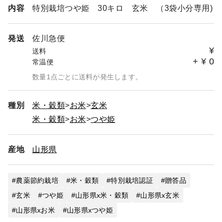
内容
特別栽培つや姫 30キロ 玄米 （3袋小分専用)
発送
佐川急便
¥
送料
+
¥
0
常温便
数量1点ごとに送料が発生します。
?si=AZ4qFcybDX8C_byT
種別
米・穀類
お米
玄米
米・穀類
お米
つや姫
産地
山形県
農薬節約栽培
米・穀類
特別栽培認証
贈答品
玄米
つや姫
山形県x米・穀類
山形県x玄米
山形県xお米
山形県xつや姫