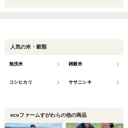
よい苗を作れば田植えの後に（植え痛み）といった植え
た後に苗が痛む現象を少しでも軽減して、たくさん日光
や栄養を吸収して非常に健康的に育ってくれるからで
す。
3種類の肥料をブレンドして育苗を行い、植える際は浅
く植えることで日光をたくさん浴びれるようにしまし
人気の米・穀類
た。
無洗米
雑穀米
田んぼに水を入れるタイミング、肥料の量 今年は非常
に細かく注意し、管理できたと思います。
コシヒカリ
ササニシキ
肥料は私達の地方のこだわりの肥料を100％使用してい
ますので、ご安心ください。
ecoファームすがわらの他の商品
＜産地の特徴＞
三川町の農業用水は赤川からの水で、源泉を辿ると月