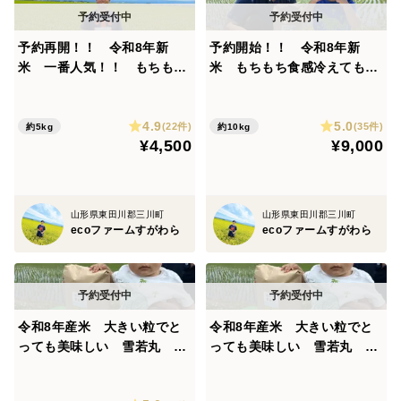
山の雪解けです。とてもきれいな水で雪解け水というこ
とから冷たく、寒暖差を稲に与えてくれてお米に甘みが
予約再開！！ 令和8年新
予約開始！！ 令和8年新
米 一番人気！！ もちもち
米 もちもち食感冷えても美
でて、とっても美味しくなります。
食感冷えても美味しい！庄内
味しい！庄内米つや姫精米１
風も強く、適度なストレスが稲にかかり強く健康な稲
米つや姫精米５キロ
０キロ
が出来上がります。
4.9
5.0
(22件)
(35件)
約5kg
約10kg
¥4,500
¥9,000
山形県東田川郡三川町
山形県東田川郡三川町
＜品種など＞
ecoファームすがわら
ecoファームすがわら
長年特A米を受賞している山形県の人気ナンバーワン
品種です！
※ 昨年より資材高騰によりお値段上げさせてもらいま
令和8年産米 大きい粒でと
令和8年産米 大きい粒でと
した。ご理解の程よろしくお願いします。<(_ _)>
っても美味しい 雪若丸 玄
っても美味しい 雪若丸 玄
米10キロ（10キロ1袋）
米5キロ