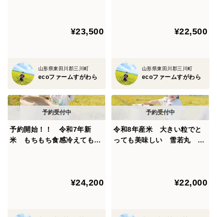
専用）
¥23,500
¥22,500
山形県東田川郡三川町
山形県東田川郡三川町
ecoファームすがわら
ecoファームすがわら
予約開始！！ 令和7年新
令和8年産米 大きい粒でと
米 もちもち食感冷えても美
っても美味しい 雪若丸 精
味しい！庄内米つや姫精米27
米27キロ（1袋専用）
キロ(3袋小分専用)
¥24,200
¥22,000