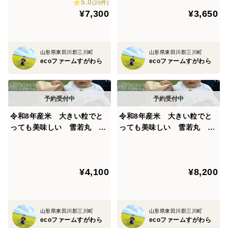
5.0
(20件)
送料の関係上離島、沖縄県への発送は行なっておりませ
¥7,300
¥3,650
ん。
ご了承下さい。
山形県東田川郡三川町
山形県東田川郡三川町
ecoファームすがわら
ecoファームすがわら
令和8年産米 大きい粒でと
令和8年産米 大きい粒でと
っても美味しい 雪若丸 精
っても美味しい 雪若丸 精
米5キロ
米10キロ（1袋）
¥4,100
¥8,200
山形県東田川郡三川町
山形県東田川郡三川町
ecoファームすがわら
ecoファームすがわら