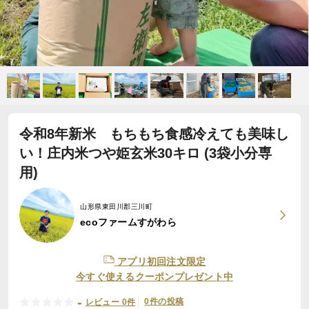
令和8年新米 もちもち食感冷えても美味し
い！庄内米つや姫玄米30キロ (3袋小分専
用)
山形県東田川郡三川町
ecoファームすがわら
アプリ初回注文限定
今すぐ使えるクーポンプレゼント中
-
0件の投稿
レビュー 0件