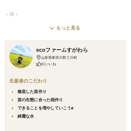
＜味＞
もっと見る
山形のエースといえばつや姫！ 食べた瞬間の香りが
口いっぱいに広がり、自然の甘みを味わえます。食感、
粘りなども良く自信をもってオススメできるお米です。
ecoファームすがわら
山形県東田川郡三川町
＜栽培のこだわり＞
41いいね
常に基本を意識して、稲の生態に合った栽培を心がけ
ています。
生産者のこだわり
ひとつひとつ確実な栽培が美味しさへ繋がっていくのだ
徹底した苗作り
1
と思っています。いろいろなお米があると思いますが健
苗の生態に合った稲作り
2
康なお米が一番美味しいと思いまして健康なお米になる
できることを増やしていこう✊
3
こと第一に考え栽培しています。
綺麗な水
4
今年から苗にこだわって栽培してみました。