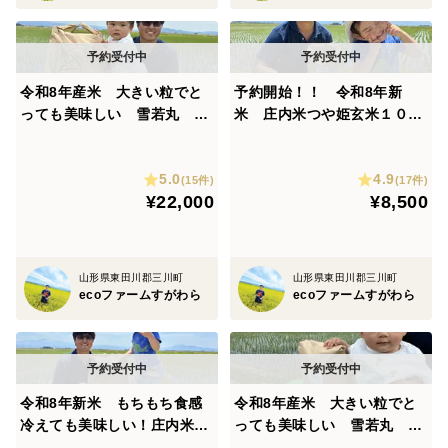
令和8年産米 大きい粒でと
予約開始！！ 令和8年新
っても美味しい 雪若丸 玄
米 庄内米つや姫玄米１０キ
米30キロ（30キロ１袋専用）
ロ もちもち食感冷えても美
味しい！
5.0
4.9
(15件)
(17件)
¥22,000
¥8,500
山形県東田川郡三川町
山形県東田川郡三川町
ecoファームすがわら
ecoファームすがわら
令和8年新米 もちもち食感
令和8年産米 大きい粒でと
冷えても美味しい！庄内米つ
っても美味しい 雪若丸 玄
や姫玄米30キロ (1袋専用)
米30キロ（30キロ3袋小分け