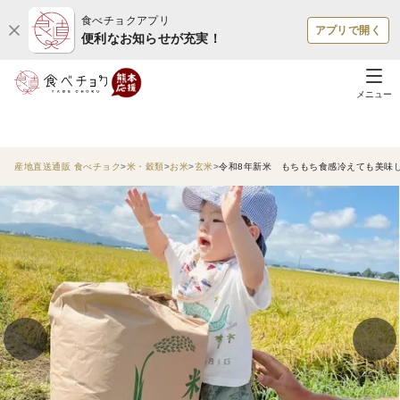
食べチョクアプリ
アプリで開く
便利なお知らせが充実！
メニュー
産地直送通販 食べチョク
米・穀類
お米
玄米
令和8年新米 もちもち食感冷えても美味しい