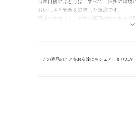
当園自慢のぶどうは、すべて「信州の環境に
おいしさと安全を追求した逸品です。
日本の大粒ぶどう栽培の源流の地である長
自然循環農法による畑から、完熟した果実
た。
HPP(超高圧加工)製法により加熱殺菌時
——種子に含まれるポリフェノール(※プロ
この商品のことをお友達にもシェアしませんか
そのままお届けします。
※硬い種の欠片が混ざることがありますが、
東御の恵みを、毎日の習慣に。
▼ 商品詳細
名称 :ぶどう・果実混合飲料
原材料名 :ぶどう(東御市産)、レモン（国産
内容量 :200g
賞味期限 :2028年1月