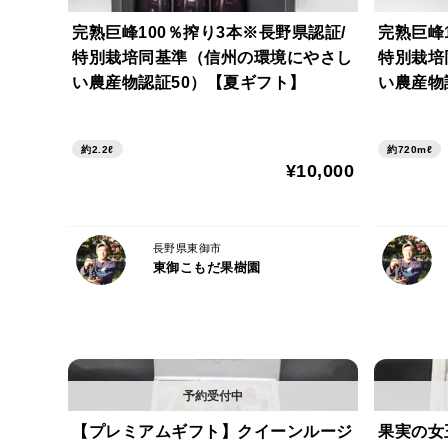
完熟巨峰100％搾り3本※長野県認証/
完熟巨峰1
特別栽培同基準（信州の環境にやさし
特別栽培
い農産物認証50）【夏ギフト】
い農産物
約2.2ℓ
約720mℓ
¥10,000
長野県東御市
東御こもだ果樹園
【プレミアムギフト】クイーンルージ
果実の女