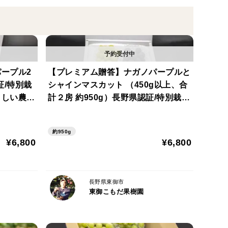
さい)
)
。
召し上がりください。
ープル2
【プレミアム贈答】ナガノパープルと
。
証/特別栽
シャインマスカット （450g以上、合
さしい農産
計２房 約950g）長野県認証/特別栽培
同基準（信州の環境にやさしい農産物
認証50）【2026年秋】食べ比べ
約950g
¥6,800
¥6,800
長野県東御市
東御こもだ果樹園
0.0g