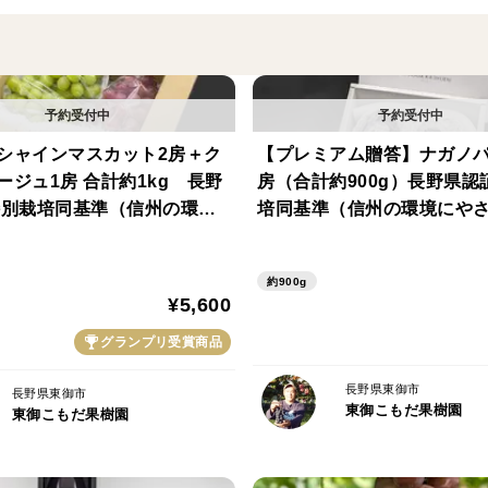
保存方法 :要冷凍(-18℃以下で保存してくだ
アレルゲン:なし(特定原材料等28品目不使用
※流水または冷蔵庫内で解凍してください
※解凍後は冷蔵庫で保管し、7日以内に お
シャインマスカット2房＋ク
【プレミアム贈答】ナガノパ
※開封後はお早めにお召し上がりください
ージュ1房 合計約1kg 長野
房（合計約900g）長野県認
特別栽培同基準（信州の環境
培同基準（信州の環境にや
販売者:東御こもだ果樹園合同会社
い農産物認証50）【2026年
物認証50）【2026年秋】
長野県東御市祢津2872番地1
比べ
約900g
¥5,600
製造者:角井食品株式会社
京都府宇治市槇島町目川80-2
グランプリ受賞商品
長野県東御市
長野県東御市
栄養成分表示(100gあたり・推定値)
東御こもだ果樹園
東御こもだ果樹園
熱量:60kcal / たんぱく質:0.7g / 脂質:0.2g
炭水化物:15.9g / 食物繊維:0.9g / 食塩相当量: