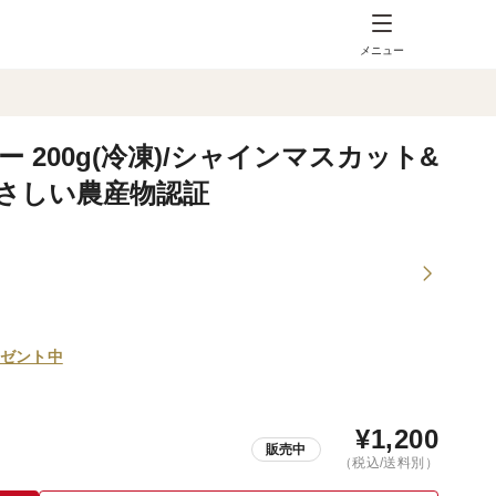
メニュー
200g(冷凍)/シャインマスカット&
さしい農産物認証
ゼント中
¥
1,200
販売中
（税込/送料別）