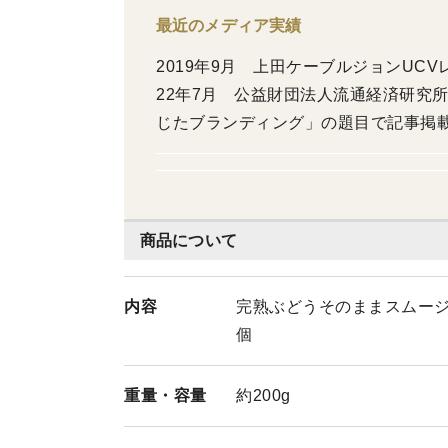
最近のメディア実績
2019年9月 上田ケーブルジョンUCV
22年7月 公益財団法人流通経済研究所
じたブランディング」の題目で記事掲載 
ントに効いた! 菰田流くぐれんテグスち
「峰竜太とみんなの信州」に東御市にある
日 テレビ東京「バカリズムのちょっと
田ケーブルジョンUCVレポート 2026
商品について
レビ東京「ありえへん∞世界」に出演 2
の商品を紹介
内容
完熟ぶどうそのままスムージー
個
重量・
容量
約200g