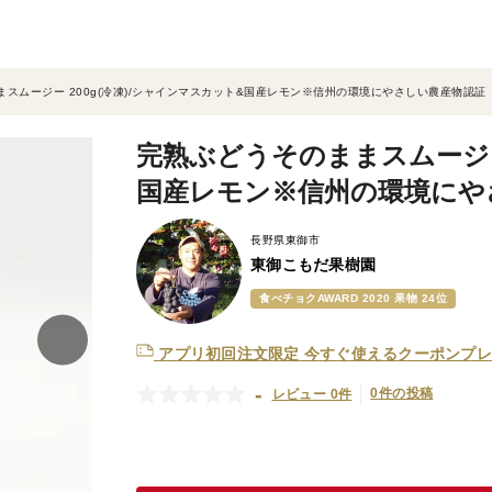
スムージー 200g(冷凍)/シャインマスカット&国産レモン※信州の環境にやさしい農産物認証
完熟ぶどうそのままスムージー 
国産レモン※信州の環境にや
長野県東御市
東御こもだ果樹園
食べチョクAWARD 2020 果物 24位
アプリ初回注文限定
今すぐ使えるクーポンプレ
-
0件の投稿
レビュー 0件