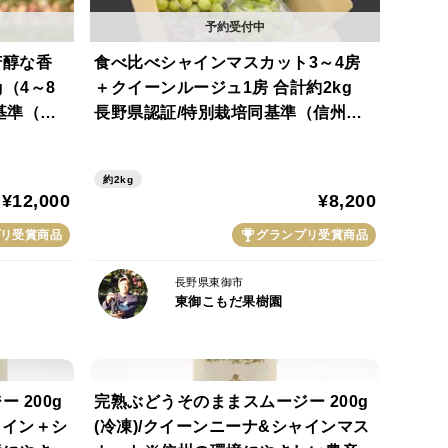
芳醇な香
食べ比べシャインマスカット3～4房
（4～8
＋クイーンルージュ1房 合計約2kg
基準（信
長野県認証/特別栽培同基準（信州の
証50）
環境にやさしい農産物認証50）【202
6年秋】食べ比べ
みわたるような爽やかな香り。長野県認証の清らかな
約2kg
¥12,000
¥8,200
しい甘さが広がります。
リ受賞商品
グランプリ受賞商品
長野県東御市
東御こもだ果樹園
南向き斜面が広がり、日照時間が長く、昼夜の寒暖差が
 200g
完熟ぶどうそのままスムージー 200g
ります。
ャイン＋シ
(冷凍)/クイーンニーナ&シャインマス