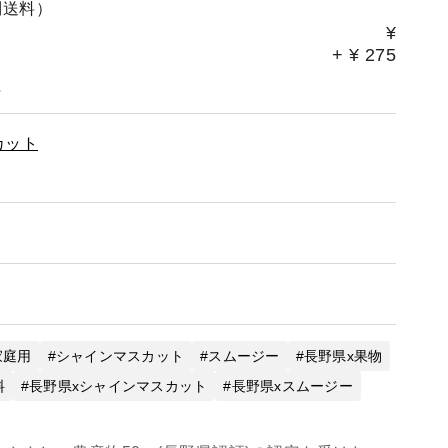
別送料）
¥
+
¥
275
。
カット
家庭用
シャインマスカット
スムージー
長野県x果物
料
長野県xシャインマスカット
長野県xスムージー