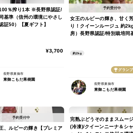
00％搾り1本 ※長野県認証/
▼ フレーバー
同基準（信州の環境にやさし
シャインマスカット＆国産レモン
女王のルビーの輝き、甘く
認証50）【夏ギフト】
り！クイーンルージュ 約2kg
房）長野県認証/特別栽培同
【翠の爽香:シャインマスカット】
州の環境にやさしい農産物認
翡翠(ひすい)のように輝く、翠の一房。
【2026年秋】
¥3,700
パリッとした皮から弾けるのは、心まで澄
約2kg
土壌で大切に育てられたからこその、瑞々
グランプ
長野県東御市
▼ おすすめの召し上がり方
東御こもだ果樹園
・解凍してそのままで濃厚に
長野県東御市
東御こもだ果樹園
・野菜とブレンドして「ぶどう青汁」に
・凍ったままシャーベットとしても
▼ 産地の特徴東御市は浅間山から連なる
完熟ぶどうそのままスムージー
大きいため、高糖度で深い味わいに仕上が
(冷凍)/クイーンニーナ＆シ
王、ルビーの輝き【プレミア