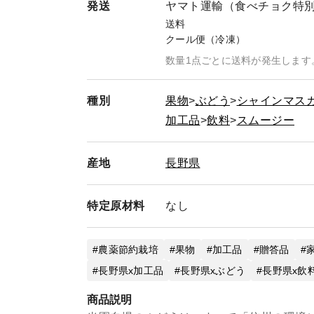
発送
ヤマト運輸（食べチョク特
送料
クール便（冷凍）
数量1点ごとに送料が発生します
種別
果物
ぶどう
シャインマス
加工品
飲料
スムージー
産地
長野県
特定
原材料
なし
農薬節約栽培
果物
加工品
贈答品
長野県x加工品
長野県xぶどう
長野県x飲
商品説明