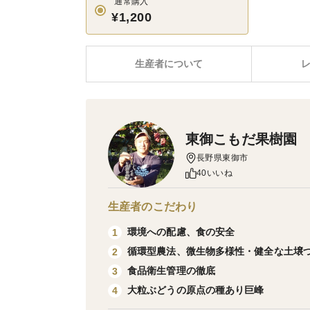
通常購入
¥1,200
生産者について
東御こもだ果樹園
長野県東御市
40いいね
生産者のこだわり
環境への配慮、食の安全
1
循環型農法、微生物多様性・健全な土壌
2
食品衛生管理の徹底
3
大粒ぶどうの原点の種あり巨峰
4