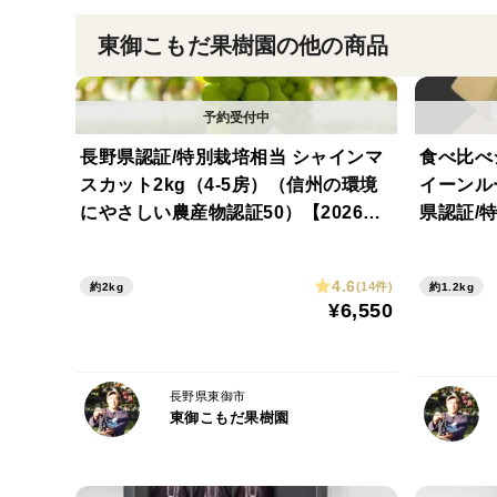
東御こもだ果樹園の他の商品
長野県認証/特別栽培相当 シャインマ
食べ比べ
スカット2kg（4-5房）（信州の環境
イーンル
にやさしい農産物認証50）【2026年
県認証/
秋】
にやさし
秋】食べ
4.6
(14件)
約2kg
約1.2kg
¥6,550
長野県東御市
東御こもだ果樹園