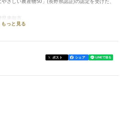
やさしい農産物50」(長野県認証)の認定を受けた、
野県東御市。
もっと見る
だけを収穫し、種・皮・果肉を、丸ごと閉じ込めまし
間を短く抑え、ぶどう本来の風味と栄養を
アントシアニジン)まで——
ポスト
シェア
 そのままお召し上がりください。
）