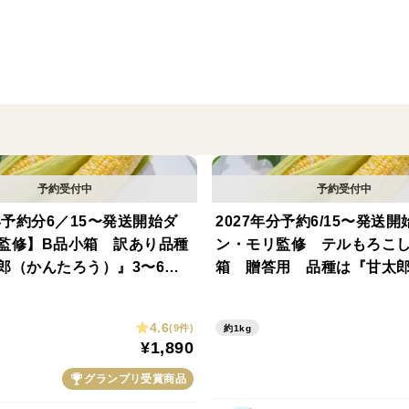
常に早く進みます。
私たちのトウモロコシは採れたての鮮度を
た。
もし、不良品があった場合も公式LINEに
迅速に行えるようになりました。
そのため、不良品に対する再送であったり
との内容に努めて参ります。
電話だと、繁忙期に予約注文や様々な案件
年予約分6／15〜発送開始ダ
2027年分予約6/15〜発送
います。
監修】B品小箱 訳あり品種
ン・モリ監修 テルもろこし
郎（かんたろう）』3〜6本
箱 贈答用 品種は『甘太
これからもお客様へ価値が届けられるよう
れたて続く魔法のシートで全
ろう）』3〜5本入り※採れ
も朝どれ鮮度のトウモロコシ
魔法のシートで全国発送で
4.6
(9件)
約1kg
度のトウモロコシを！
¥1,890
グランプリ受賞商品