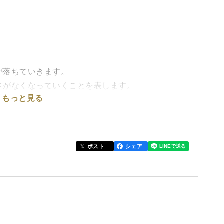
が落ちていきます。
さがなくなっていくことを表します。
もっと見る
を冷蔵庫でキンキンに冷やしてから、鮮度保持フィル
てるようにしました。
も
ポスト
シェア
ちは届いたトウモロコシをそのまま電子レンジで
うに個包装しました。
、より甘い品種になってきます。その代わり劣化は異