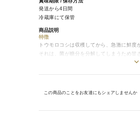
賞味期限 / 保存方法
発送から4日間
冷蔵庫にて保管
商品説明
特徴
トウモロコシは収穫してから、急激に鮮度
それは、菌が糖分を分解してしまうため甘
そのため、当園では収穫したトウモロコシ
ムで個包装することで、じっくり鮮度を保
届いてから鍋に火を入れて茹でようとして
この商品のことをお友達にもシェアしませんか
、さらに時間がかかってしまうため、私た
600W4分30秒でチン！して食べられるよ
5月中旬〜
早生品種になればなるほど、皮は薄くなり