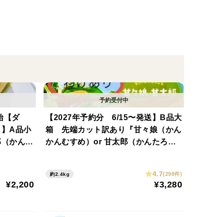
なるべく自宅へ届けられるように考えて生み出しまし
て友だち登録して頂くことで、メッセージのやり取りが
、補償についてはメッセージにて長くお待たせするこ
のお電話が鳴り響いて対応が遅れてしまう場合がござ
開始【ダ
【2027年予約分 6/15〜発送】B品大
】A品小
箱 先端カット訳あり『甘々娘（かん
郎（かんた
かんむすめ）or 甘太郎（かんたろ
に、日々改善していきます。
たて続く
う）』7〜10本入り※採れたて続く魔
も朝どれ鮮
法のシートで全国発送でも朝どれ鮮度
4.7
(298件)
約2.4kg
のトウモロコシを！
¥2,200
¥3,280