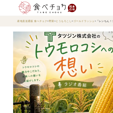
産地直送通販 食べチョク
野菜
とうもろこし
ゴールドラッシュ
『レンちん！