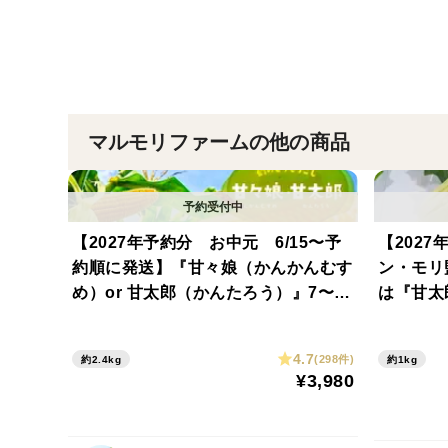
マルモリファームの他の商品
【2027年予約分 お中元 6/15〜予
【2027
約順に発送】『甘々娘（かんかんむす
ン・モリ
め）or 甘太郎（かんたろう）』7〜9
は『甘太
本入り※採れたて続く魔法のシートで
入り※採
全国発送でも朝どれ鮮度のトウモロコ
国発送で
4.7
(298件)
約2.4kg
約1kg
シを！
を！
¥3,980