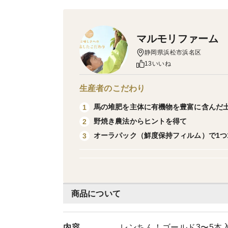
マルモリファーム
静岡県浜松市浜名区
13いいね
生産者のこだわり
馬の堆肥を主体に有機物を豊富に含んだ
1
野焼き農法からヒントを得て
2
オーラパック（鮮度保持フィルム）で1つ
3
商品について
内容
レンちん！ゴールド3〜5本