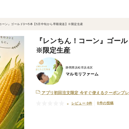
コーン』ゴールド3〜5本【5月中旬から早期発送】※限定生産
『レンちん！コーン』ゴール
※限定生産
静岡県浜松市浜名区
マルモリファーム
アプリ初回注文限定
今すぐ使えるクーポンプレ
-
0件の投稿
レビュー 0件