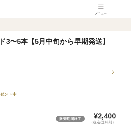
メニュー
ド3〜5本【5月中旬から早期発送】
ゼント中
¥
2,400
販売期間終了
（税込/送料別）