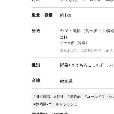
重量・
容量
約1kg
発送
ヤマト運輸（食べチョク特
送料
クール便（冷蔵）
数量1点ごとに送料が発生します
種別
野菜
とうもろこし
ゴール
産地
静岡県
慣行栽培
野菜
贈答品
ゴールドラッシ
静岡県xゴールドラッシュ