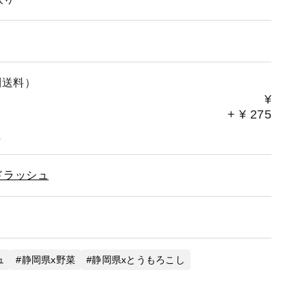
別送料）
¥
+
¥
275
。
ドラッシュ
ュ
静岡県x野菜
静岡県xとうもろこし