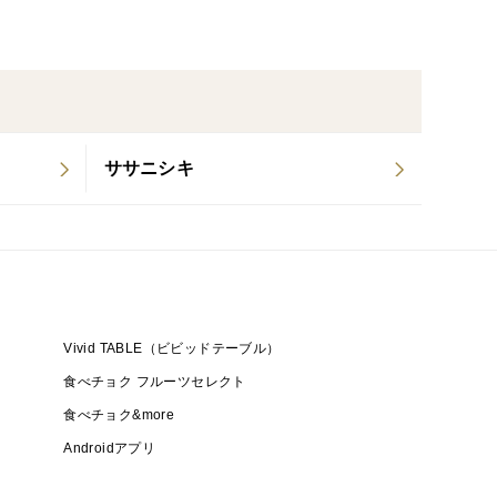
クゾウムシ等の混入が稀にあります。
す事はできません。予めご了承ください。
ササニシキ
入れて保管されることをお勧めします
るか冷暗所で保管してください。
Vivid TABLE（ビビッドテーブル）
食べチョク フルーツセレクト
食べチョク&more
Androidアプリ