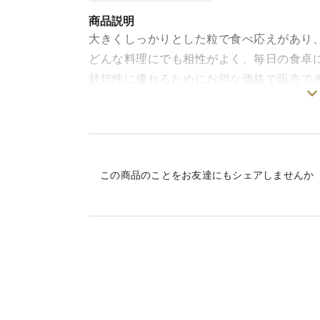
商品説明
大きくしっかりとした粒で食べ応えがあり
どんな料理にでも相性がよく、毎日の食卓
栽培性に優れるためにお得な価格で販売で
最高金賞を受賞した農家が栽培するこだわ
-----------
▼名称
精米
この商品のことをお友達にもシェアしませんか
▼産地
茨城県久慈郡大子町
▼品種
にじのきらめき
▼産年
令和7年
▼販売者
谷田部農産