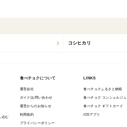
茨城県久慈郡大子町小生瀬1238
0295768009
-----------
保管には十分に気を付けておりますが、コ
商品の特性上、これらの混入を完全に無く
コシヒカリ
商品が到着しましたら市販お米の防虫剤を
保存方法市販お米の防虫剤を入れて保管す
食べチョクについて
LINKS
運営会社
食べチョクふるさと納税
ガイド/お問い合わせ
食べチョク コンシェルジュ
運営からのお知らせ
食べチョク ギフトカード
利用規約
iOSアプリ
し込む
プライバシーポリシー