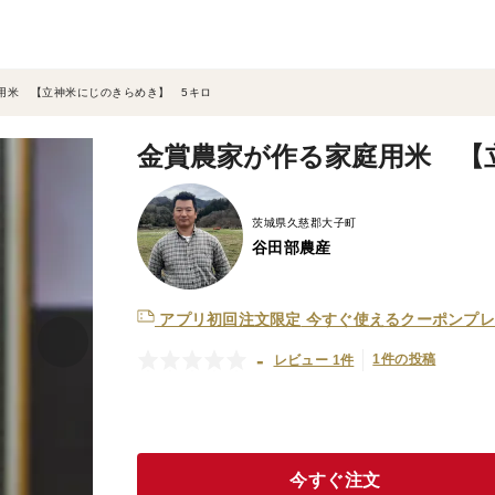
用米 【立神米にじのきらめき】 5キロ
金賞農家が作る家庭用米 【
茨城県久慈郡大子町
谷田部農産
アプリ初回注文限定
今すぐ使えるクーポンプレ
-
1件の投稿
レビュー 1件
今すぐ注文