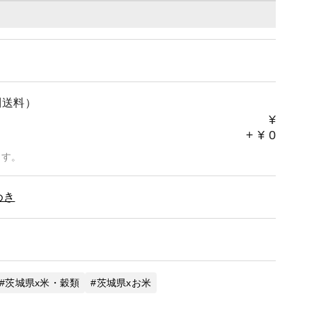
別送料）
¥
+
¥
0
ます。
めき
茨城県x米・穀類
茨城県xお米