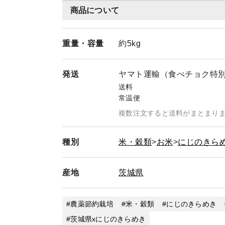
商品について
重量・
容量
約5kg
発送
ヤマト運輸（食べチョク特
送料
常温便
複数注文すると送料がまとまり
種別
米・穀類
お米
にじのきら
産地
茨城県
農薬節約栽培
米・穀類
にじのきらめき
茨城県xにじのきらめき