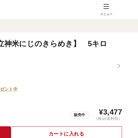
メニュー
立神米にじのきらめき】 5キロ
ゼント中
¥
3,477
販売中
（税込/送料別）
カートに入れる