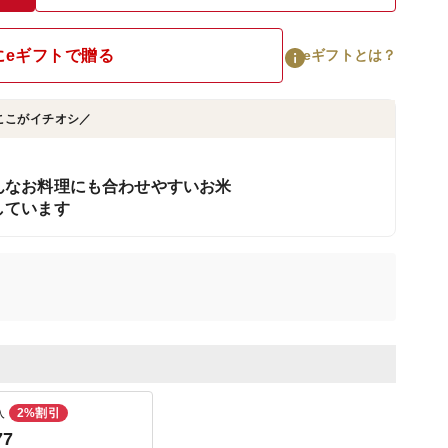
にeギフトで贈る
eギフトとは？
ここがイチオシ／
んなお料理にも合わせやすいお米
しています
入
2%割引
77