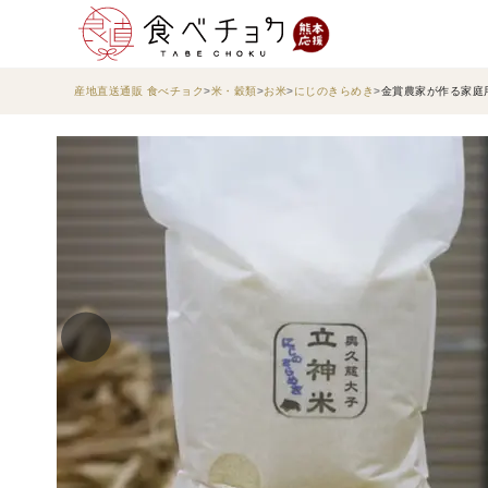
産地直送通販 食べチョク
米・穀類
お米
にじのきらめき
金賞農家が作る家庭