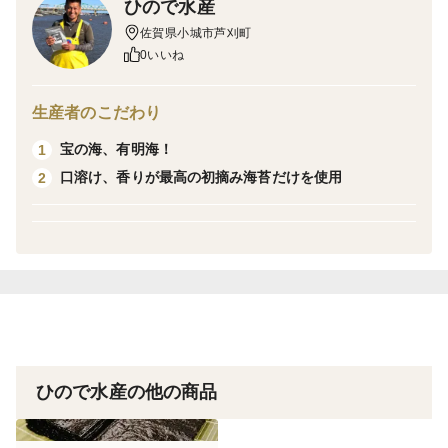
ひので水産
●お酒のおつまみにもぴったり「塩海苔」
佐賀県小城市芦刈町
0いいね
食卓で食べやすい、8切りサイズのボトルタイプになり
ます。小さく切れてるので小さい子供でもそのまま食べ
生産者のこだわり
れます。
宝の海、有明海！
1
口溶け、香りが最高の初摘み海苔だけを使用
2
味にこだわる海苔師が手間暇かけて作りました。シンプ
ルに海苔の味を楽しめる「焼き海苔」は、お子様から大
人の方までご賞味いただけます。おにぎりや毎日のご飯
のおともにいかがでしょうか。また「塩海苔」は、ほど
よく塩味が効いていて、ご飯のおともにはもちろん、お
酒のおつまみにもよく合います。
3個用の化粧箱になりますので
ひので水産の他の商品
塩海苔×2、焼き海苔×1や、塩海苔だけなど
お客様の好みに変更できますので気軽にお申し付けくだ