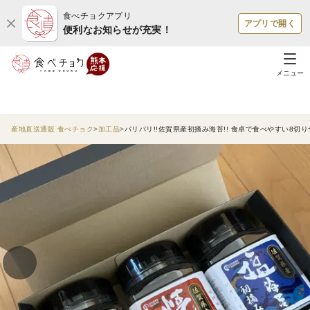
食べチョクアプリ
アプリで開く
便利なお知らせが充実！
メニュー
産地直送通販 食べチョク
加工品
パリパリ!!佐賀県産初摘み海苔!! 食卓で食べやすい8切