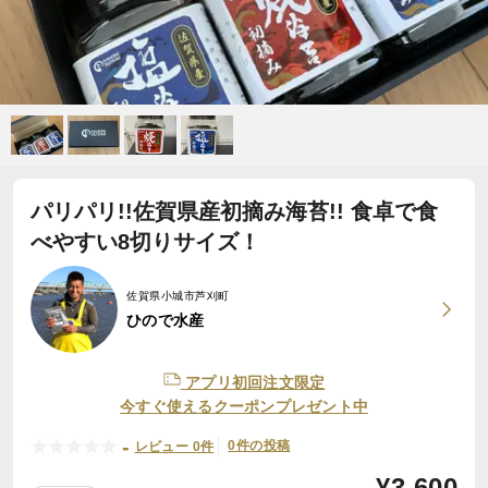
パリパリ!!佐賀県産初摘み海苔!! 食卓で食
べやすい8切りサイズ！
佐賀県小城市芦刈町
ひので水産
アプリ初回注文限定
今すぐ使えるクーポンプレゼント中
-
0件の投稿
レビュー 0件
¥
3,600