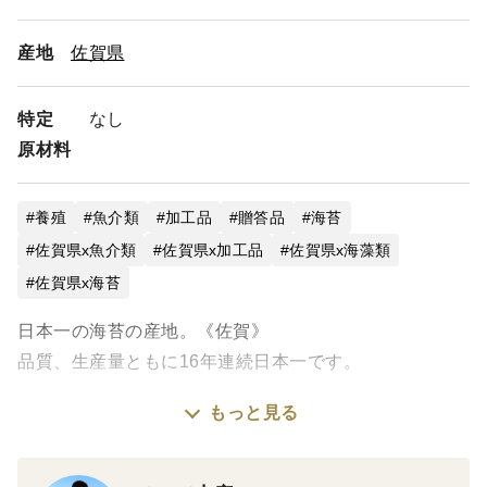
産地
佐賀県
特定
なし
原材料
養殖
魚介類
加工品
贈答品
海苔
佐賀県x魚介類
佐賀県x加工品
佐賀県x海藻類
佐賀県x海苔
日本一の海苔の産地。《佐賀》
品質、生産量ともに16年連続日本一です。
もっと見る
《海苔師だからわかる本物の味》
●漁師がつくった限定品
●おにぎりやご飯のおともに「焼き海苔」