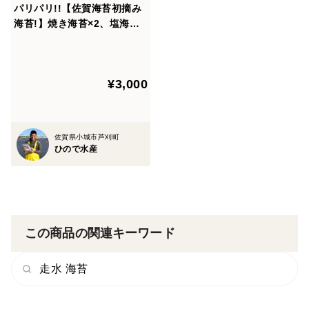
パリパリ!!【佐賀海苔初摘み
さい。
海苔!】焼き海苔×2、塩海苔×
2セット
賞味期限
焼き海苔 約6ヶ月
¥3,000
塩海苔 約4ヶ月
佐賀県小城市芦刈町
ひので水産
この商品の関連キーワード
走水 海苔