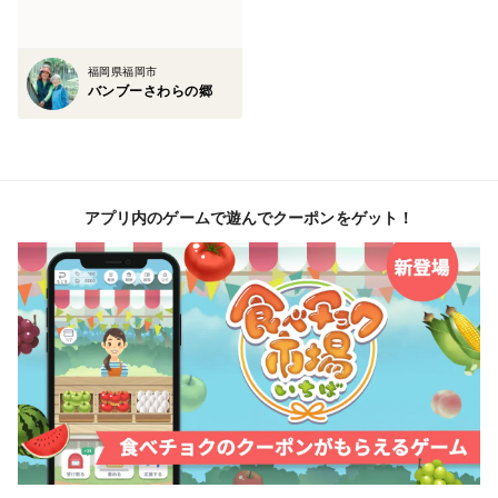
保存期間を延ばすため、真空パックをする際にクエン酸
を少量添加しています。
福岡県福岡市
バンブーさわらの郷
以前に作成した弊社の竹林の動画です。
アプリ内のゲームで遊んでクーポンをゲット！
?si=bQh-RG114tWGskcM