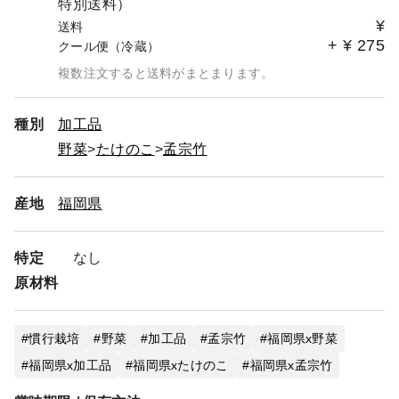
特別送料）
¥
送料
+
¥
275
クール便（冷蔵）
複数注文すると送料がまとまります。
種別
加工品
野菜
たけのこ
孟宗竹
産地
福岡県
特定
なし
原材料
慣行栽培
野菜
加工品
孟宗竹
福岡県x野菜
福岡県x加工品
福岡県xたけのこ
福岡県x孟宗竹