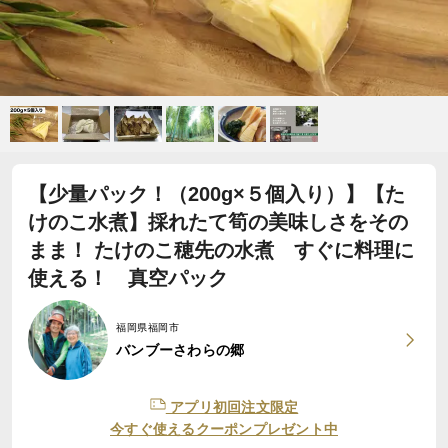
【少量パック！（200g×５個入り）】【た
けのこ水煮】採れたて筍の美味しさをその
まま！ たけのこ穂先の水煮 すぐに料理に
使える！ 真空パック
福岡県福岡市
バンブーさわらの郷
アプリ初回注文限定
今すぐ使えるクーポンプレゼント中