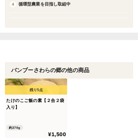
と味、食感を楽しめます。
循環型農業を目指し取組中
4
これまで周辺地域の方々に提供していたたけのこを全国
の皆様にもお届けします^^
栽培・生産のこだわり
自社で一貫して管理をしている竹林で、品質を維持して
います。
農薬不使用栽培で育てています！
バンブーさわらの郷の他の商品
産地の特徴
たけのこの生産日本一の福岡で、自社管理している竹林
で採れたたけのこです^^
たけのこご飯の素【２合２袋
入り】
品種の特徴
アクの少ない孟宗竹です。
約270g
¥1,500
特記事項