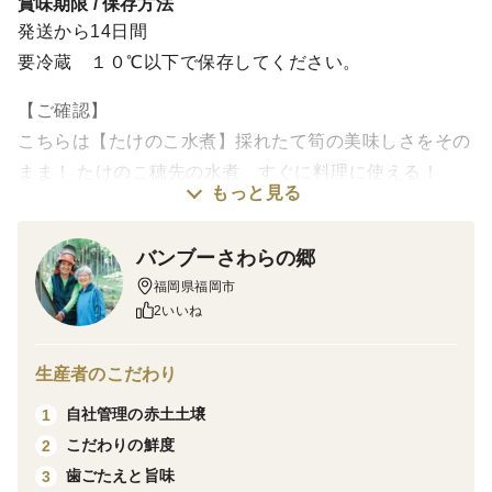
賞味期限 / 保存方法
発送から14日間
要冷蔵 １０℃以下で保存してください。
【ご確認】
こちらは【たけのこ水煮】採れたて筍の美味しさをその
まま！ たけのこ穂先の水煮 すぐに料理に使える！
もっと見る
真空パック（200g×５個入り）の商品ページです。
1kg、2kg、3kgの商品ページではございませんので、ご
バンブーさわらの郷
注意くださいませ。
福岡県福岡市
2いいね
味
たけのこは採った後にえぐみが出る為、鮮度が重要で
生産者のこだわり
す。
私たちは、採った後にすぐ茹でてアク抜きしています。
自社管理の赤土土壌
1
もともとアクが少ないたけのこなので、水だけで茹でて
こだわりの鮮度
2
アク抜きを行っていることもあり、たけのこ本来の香り
歯ごたえと旨味
3