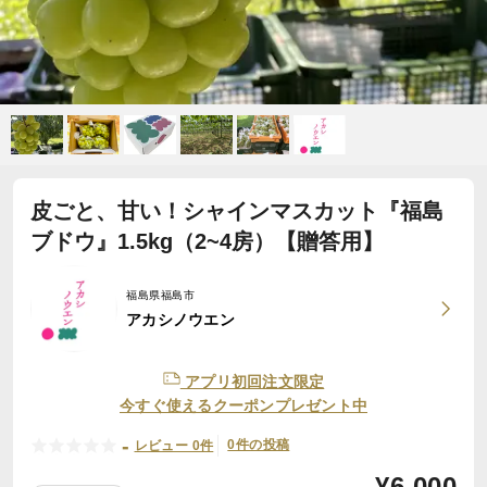
皮ごと、甘い！シャインマスカット『福島
ブドウ』1.5kg（2~4房）【贈答用】
福島県福島市
アカシノウエン
アプリ初回注文限定
今すぐ使えるクーポンプレゼント中
-
0件の投稿
レビュー 0件
¥
6,000