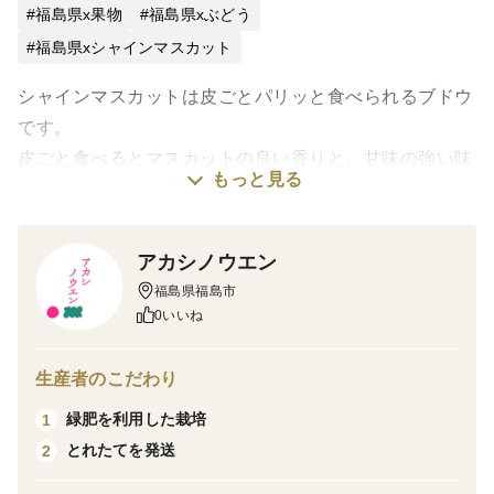
福島県x果物
福島県xぶどう
福島県xシャインマスカット
シャインマスカットは皮ごとパリッと食べられるブドウ
です。
皮ごと食べるとマスカットの良い香りと、甘味の強い味
もっと見る
がします。
皮ごと食べられるブドウの代表で１番人気のシャインマ
スカットをお楽しみください。
アカシノウエン
福島県福島市
冷蔵庫で冷やすと日持ちし、冷たく美味しくお召し上が
0いいね
りいただけます。
生産者のこだわり
緑肥を利用して化成肥料を削減した栽培をしています。
緑肥を利用した栽培
1
土壌検査をして必要最低限の肥料を使っています。
とれたてを発送
2