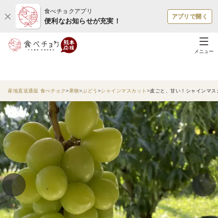
食べチョクアプリ
アプリで開く
便利なお知らせが充実！
メニュー
産地直送通販 食べチョク
果物
ぶどう
シャインマスカット
皮ごと、甘い！シャインマスカ