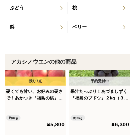
ぶどう
桃
梨
ベリー
アカシノウエンの他の商品
硬くても甘い、お好みの硬さ
果汁たっぷり！あづましずく
で！あかつき『福島の桃』３
『福島のブドウ』２kg（３〜
kg（８〜１２玉）【贈答用】
５房）【贈答用】【夏ギフ
【夏ギフト】
ト】
約3kg
約2kg
¥5,800
¥6,300