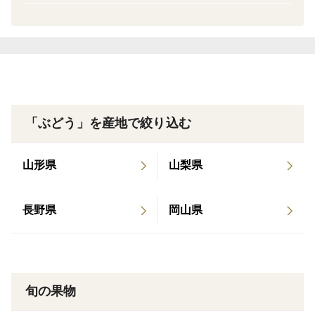
福島市は盆地特有の昼は暑く夜は涼しい気候です。
昼間に太陽をしっかりと浴びて、夜に栄養を蓄えて
果汁たっぷりの甘いブドウが育ちます。
「ぶどう」を産地で絞り込む
山形県
山梨県
長野県
岡山県
旬の果物